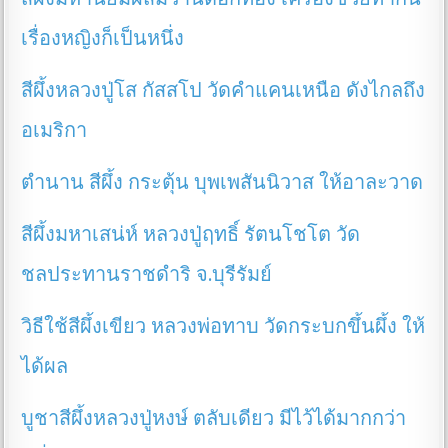
เรื่องหญิงก็เป็นหนึ่ง
สีผึ้งหลวงปู่โส กัสสโป วัดคำแคนเหนือ ดังไกลถึง
อเมริกา
ตำนาน สีผึ้ง กระตุ้น บุพเพสันนิวาส ให้อาละวาด
สีผึ้งมหาเสน่ห์ หลวงปู่ฤทธิ์ รัตนโชโต วัด
ชลประทานราชดำริ จ.บุรีรัมย์
วิธีใช้สีผึ้งเขียว หลวงพ่อทาบ วัดกระบกขึ้นผึ้ง ให้
ได้ผล
บูชาสีผึ้งหลวงปู่หงษ์ ตลับเดียว มีไว้ได้มากกว่า