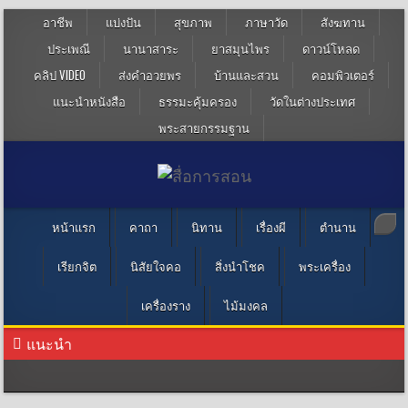
อาชีพ
แบ่งปัน
สุขภาพ
ภาษาวัด
สังฆทาน
ประเพณี
นานาสาระ
ยาสมุนไพร
ดาวน์โหลด
คลิป VIDEO
ส่งคำอวยพร
บ้านและสวน
คอมพิวเตอร์
แนะนำหนังสือ
ธรรมะคุ้มครอง
วัดในต่างประเทศ
พระสายกรรมฐาน
หน้าแรก
คาถา
นิทาน
เรื่องผี
ตำนาน
เรียกจิต
นิสัยใจคอ
สิ่งนำโชค
พระเครื่อง
เครื่องราง
ไม้มงคล
แนะนำ