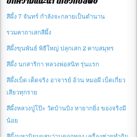
บทความแนะนำ
เกี่ยวกับสีผึ้ง
สีผึ้ง 7 จันทร์ กำลังจะกลายเป็นตำนาน
รวมคาถาเสกสีผึ้ง
สีผึ้งขุนพันธ์ พิธีใหญ่ ปลุกเสก 2 คาบสมุทร
สีผึ้ง นกสาริกา หลวงพ่อสนิท รุ่นแรก
สีผึ้งเบ็ด เด็ดจริง อาจารย์ อ้วน หมอผี เบ็ดเกี่ยว
เสียวทุกราย
สีผึ้งหลวงปู่โป๊ะ วัดบ้านบิง หายากยิ่ง ของจริงมี
น้อย
สีผึ้งมหานิยมผสมว่านดอกทอง เครื่องช่วยทำกิน