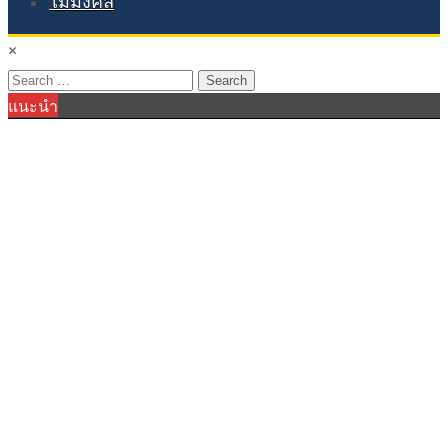
ไม้มงคล
×
Search
แนะนำ
for: