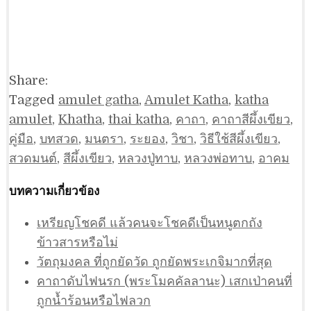
Share:
Tagged
amulet gatha
,
Amulet Katha
,
katha
amulet
,
Khatha
,
thai katha
,
คาถา
,
คาถาสีผึ้งเขียว
,
คู่มือ
,
บทสวด
,
มนตรา
,
ระยอง
,
วิชา
,
วิธีใช้สีผึ้งเขียว
,
สวดมนต์
,
สีผึ้งเขียว
,
หลวงปู่ทาบ
,
หลวงพ่อทาบ
,
อาคม
บทความเกี่ยวข้อง
เหรียญโชคดี แล้วคนจะโชคดีเป็นหนูตกถัง
ข้าวสารหรือไม่
วัตถุมงคล ที่ถูกยัดวัด ถูกยัดพระเกจิมากที่สุด
คาถาดับไฟนรก (พระโมคคัลลานะ) เสกเป่าคนที่
ถูกน้ำร้อนหรือไฟลวก