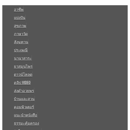
อาชีพ
แบ่งปัน
สุขภาพ
ภาษาวัด
สังฆทาน
ประเพณี
นานาสาระ
ยาสมุนไพร
ดาวน์โหลด
คลิป VIDEO
ส่งคำอวยพร
บ้านและสวน
คอมพิวเตอร์
แนะนำหนังสือ
ธรรมะคุ้มครอง