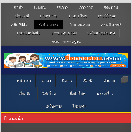
อาชีพ
แบ่งปัน
สุขภาพ
ภาษาวัด
สังฆทาน
ประเพณี
นานาสาระ
ยาสมุนไพร
ดาวน์โหลด
คลิป VIDEO
ส่งคำอวยพร
บ้านและสวน
คอมพิวเตอร์
แนะนำหนังสือ
ธรรมะคุ้มครอง
วัดในต่างประเทศ
พระสายกรรมฐาน
หน้าแรก
คาถา
นิทาน
เรื่องผี
ตำนาน
เรียกจิต
นิสัยใจคอ
สิ่งนำโชค
พระเครื่อง
เครื่องราง
ไม้มงคล
แนะนำ