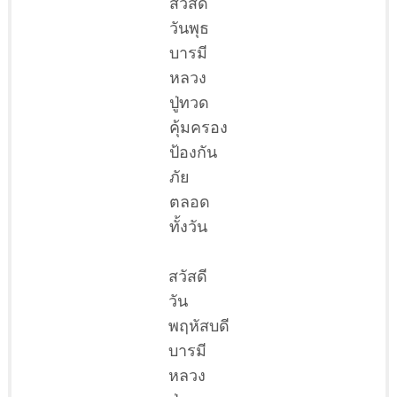
สวัสดี
วันพุธ
บารมี
หลวง
ปู่ทวด
คุ้มครอง
ป้องกัน
ภัย
ตลอด
ทั้งวัน
สวัสดี
วัน
พฤหัสบดี
บารมี
หลวง