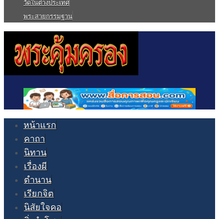
วัดในต่างประเทศ
พระสายกรรมฐาน
หน้าแรก
คาถา
นิทาน
เรื่องผี
ตำนาน
เรียกจิต
นิสัยใจคอ