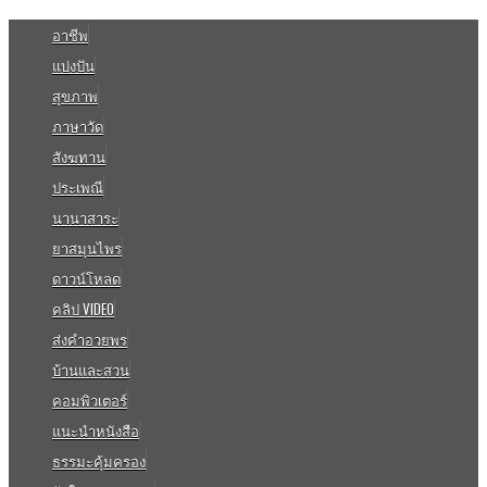
อาชีพ
แบ่งปัน
สุขภาพ
ภาษาวัด
สังฆทาน
ประเพณี
นานาสาระ
ยาสมุนไพร
ดาวน์โหลด
คลิป VIDEO
ส่งคำอวยพร
บ้านและสวน
คอมพิวเตอร์
แนะนำหนังสือ
ธรรมะคุ้มครอง