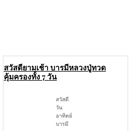
สวัสดียามเช้า บารมีหลวงปู่ทวด
คุ้มครองทั้ง 7 วัน
สวัสดี
วัน
อาทิตย์
บารมี