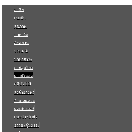
อาชีพ
แบ่งปัน
สุขภาพ
ภาษาวัด
สังฆทาน
ประเพณี
นานาสาระ
ยาสมุนไพร
ดาวน์โหลด
คลิป VIDEO
ส่งคำอวยพร
บ้านและสวน
คอมพิวเตอร์
แนะนำหนังสือ
ธรรมะคุ้มครอง