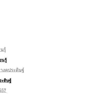
นรู้
ะดิษฐ์