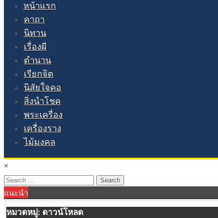
หน้าแรก
คาถา
นิทาน
เรื่องผี
ตำนาน
เรียกจิต
นิสัยใจคอ
สิ่งนำโชค
พระเครื่อง
เครื่องราง
ไม้มงคล
×
Search
แนะนำ
for:
หมวดหมู่:
ดาวน์โหลด