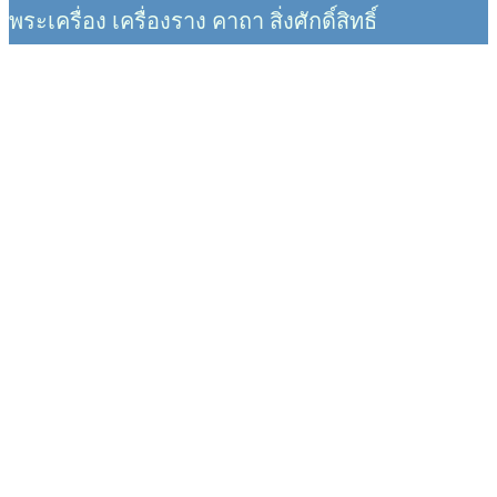
พระเครื่อง เครื่องราง คาถา สิ่งศักดิ์สิทธิ์