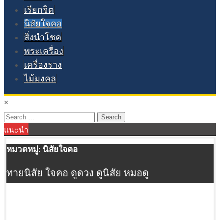
เรียกจิต
นิสัยใจคอ
สิ่งนำโชค
พระเครื่อง
เครื่องราง
ไม้มงคล
×
Search
แนะนำ
for:
หมวดหมู่:
นิสัยใจคอ
ทายนิสัย ใจคอ ดูดวง ดูนิสัย หมอดู