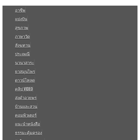
อาชีพ
แบ่งปัน
สุขภาพ
ภาษาวัด
สังฆทาน
ประเพณี
นานาสาระ
ยาสมุนไพร
ดาวน์โหลด
คลิป VIDEO
ส่งคำอวยพร
บ้านและสวน
คอมพิวเตอร์
แนะนำหนังสือ
ธรรมะคุ้มครอง