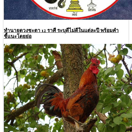
ทํานายดวงชะตา 12 ราศี ระบุดีไม่ดีในแต่ละปี พร้อมคำ
ชี้แนะโดยย่อ