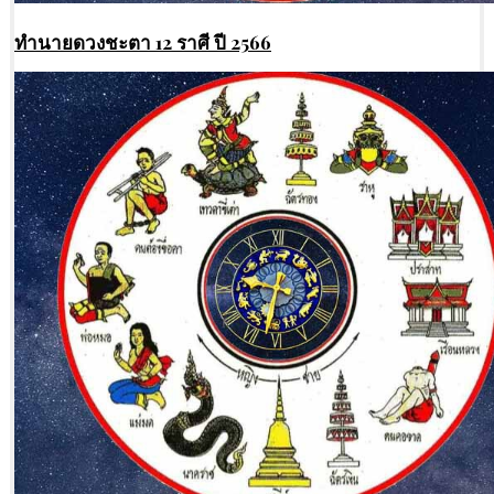
ทํานายดวงชะตา 12 ราศี ปี 2566