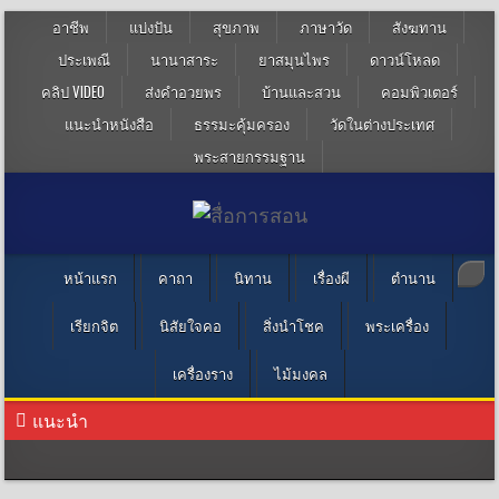
อาชีพ
แบ่งปัน
สุขภาพ
ภาษาวัด
สังฆทาน
ประเพณี
นานาสาระ
ยาสมุนไพร
ดาวน์โหลด
คลิป VIDEO
ส่งคำอวยพร
บ้านและสวน
คอมพิวเตอร์
แนะนำหนังสือ
ธรรมะคุ้มครอง
วัดในต่างประเทศ
พระสายกรรมฐาน
หน้าแรก
คาถา
นิทาน
เรื่องผี
ตำนาน
เรียกจิต
นิสัยใจคอ
สิ่งนำโชค
พระเครื่อง
เครื่องราง
ไม้มงคล
แนะนำ