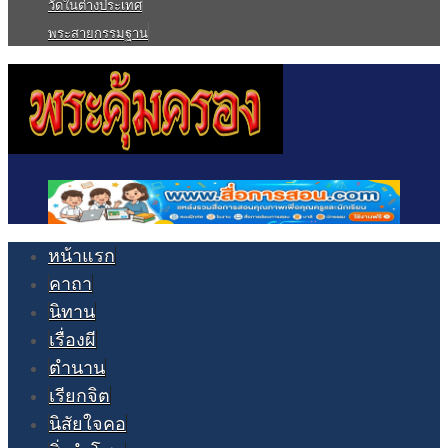
วัดในต่างประเทศ
พระสายกรรมฐาน
หน้าแรก
คาถา
นิทาน
เรื่องผี
ตำนาน
เรียกจิต
นิสัยใจคอ