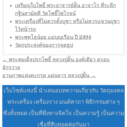
เหรียญใบโพธิ์ พระอาจารย์ฝั้น อาจาโร ที่ระลึก
กฐินสามัคคี วัดโพธิ์ไพโรจน์
พระเครื่องที่ไม่ควรตั้งบูชา หรือไม่ควรแขวนบูชา
ไว้หน้ารถ
พระพุทโธน้อย แม่บุญเรือน ปี 2494
วัตถุประสงค์ของการจุดธูป
แนะแนว
← พระสมเด็จปรกโพธิ์ หลวงปู่ฝั้น องค์เดียว ครอบ
เรื่อง
จักรวาล
อานุภาพแห่งตะกรุด แผ่นจาร หลวงปู่ฝั้น →
เว็บไซต์แห่งนี้ นำเสนอบทความเกี่ยวกับ วัตถุมงคล
พระเครื่อง เครื่องราง มนต์คาถา พิธีกรรมต่าง ๆ
ซึ่งทั้งหมด เป็นที่พึ่งทางจิตใจ เป็นความรู้ เป็นความ
เชื่อที่สืบทอดต่อกันมา