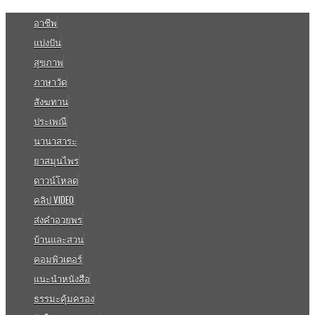
อาชีพ
แบ่งปัน
สุขภาพ
ภาษาวัด
สังฆทาน
ประเพณี
นานาสาระ
ยาสมุนไพร
ดาวน์โหลด
คลิป VIDEO
ส่งคำอวยพร
บ้านและสวน
คอมพิวเตอร์
แนะนำหนังสือ
ธรรมะคุ้มครอง