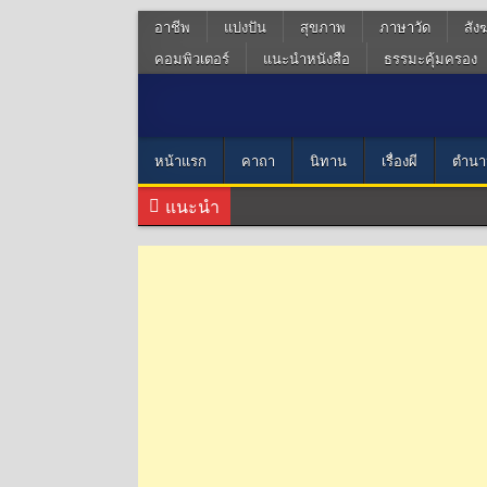
อาชีพ
แบ่งปัน
สุขภาพ
ภาษาวัด
สัง
คอมพิวเตอร์
แนะนำหนังสือ
ธรรมะคุ้มครอง
หน้าแรก
คาถา
นิทาน
เรื่องผี
ตำนา
แนะนำ