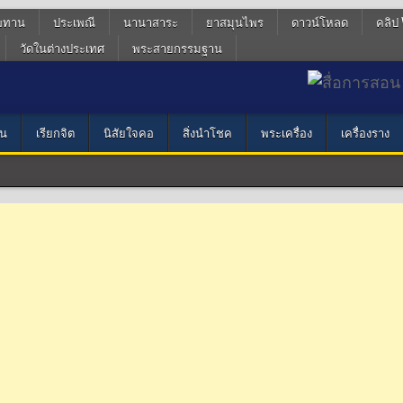
ฆทาน
ประเพณี
นานาสาระ
ยาสมุนไพร
ดาวน์โหลด
คลิป 
วัดในต่างประเทศ
พระสายกรรมฐาน
น
เรียกจิต
นิสัยใจคอ
สิ่งนำโชค
พระเครื่อง
เครื่องราง