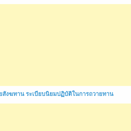
ยสังฆทาน ระเบียบนิยมปฏิบัติในการถวายทาน