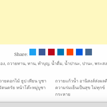
Share:
อง
,
ถวายทาน
,
ทาน
,
ทำบุญ
,
น้ำดื่ม
,
น้ำปานะ
,
ปานะ
,
พระสง
วายดอกไม้ ธูป เทียน บูชา
ถวายแก้วน้ำ อานิสงส์ส่งผลดี
ัตนตรัย หน้าโต๊ะหมู่บูชา
ความร่มเย็นเป็นสุข ไม่ทุกข์
กระหาย