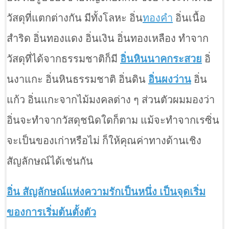
วัสดุที่แตกต่างกัน มีทั้งโลหะ อิ่น
ทองคำ
อิ่นเนื้อ
สำริด อิ่นทองแดง อิ่นเงิน อิ่นทองเหลือง ทำจาก
วัสดุที่ได้จากธรรมชาติก็มี
อิ่นหินนาคกระสวย
อิ่
นงาแกะ อิ่นหินธรรมชาติ อิ่นดิน
อิ่นผงว่าน
อิ่น
แก้ว อิ่นแกะจากไม้มงคลต่าง ๆ ส่วนตัวผมมองว่า
อิ่นจะทำจากวัสดุชนิดใดก็ตาม แม้จะทำจากเรซิ่น
จะเป็นของเก่าหรือไม่ ก็ให้คุณค่าทางด้านเชิง
สัญลักษณ์ได้เช่นกัน
อิ่น สัญลักษณ์แห่งความรักเป็นหนึ่ง เป็นจุดเริ่ม
ของการเริ่มต้นตั้งตัว