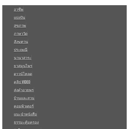
อาชีพ
แบ่งปัน
สุขภาพ
ภาษาวัด
สังฆทาน
ประเพณี
นานาสาระ
ยาสมุนไพร
ดาวน์โหลด
คลิป VIDEO
ส่งคำอวยพร
บ้านและสวน
คอมพิวเตอร์
แนะนำหนังสือ
ธรรมะคุ้มครอง