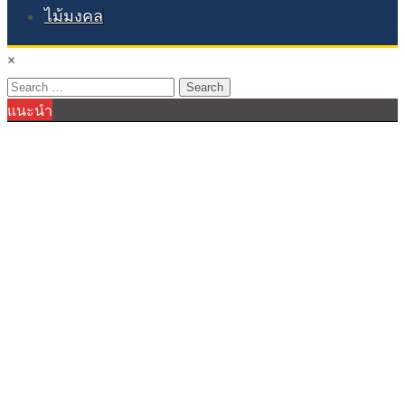
ไม้มงคล
×
Search
แนะนำ
for: