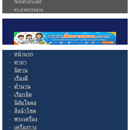
วัดในต่างประเทศ
พระสายกรรมฐาน
หน้าแรก
คาถา
นิทาน
เรื่องผี
ตำนาน
เรียกจิต
นิสัยใจคอ
สิ่งนำโชค
พระเครื่อง
เครื่องราง