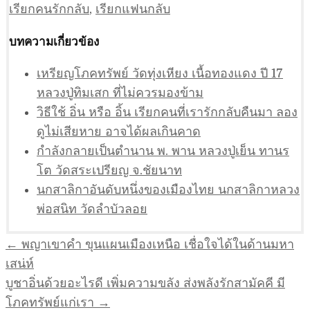
เรียกคนรักกลับ
,
เรียกแฟนกลับ
บทความเกี่ยวข้อง
เหรียญโภคทรัพย์ วัดทุ่งเหียง เนื้อทองแดง ปี 17
หลวงปู่ทิมเสก ที่ไม่ควรมองข้าม
วิธีใช้ อิ่น หรือ อิ้น เรียกคนที่เรารักกลับคืนมา ลอง
ดูไม่เสียหาย อาจได้ผลเกินคาด
กำลังกลายเป็นตำนาน พ. พาน หลวงปู่เย็น ทานร
โต วัดสระเปรียญ จ.ชัยนาท
นกสาลิกาอันดับหนึ่งของเมืองไทย นกสาลิกาหลวง
พ่อสนิท วัดลำบัวลอย
แนะแนว
← พญาเขาคำ ขุนแผนเมืองเหนือ เชื่อใจได้ในด้านมหา
เรื่อง
เสน่ห์
บูชาอิ่นด้วยอะไรดี เพิ่มความขลัง ส่งพลังรักสามัคคี มี
โภคทรัพย์แก่เรา →