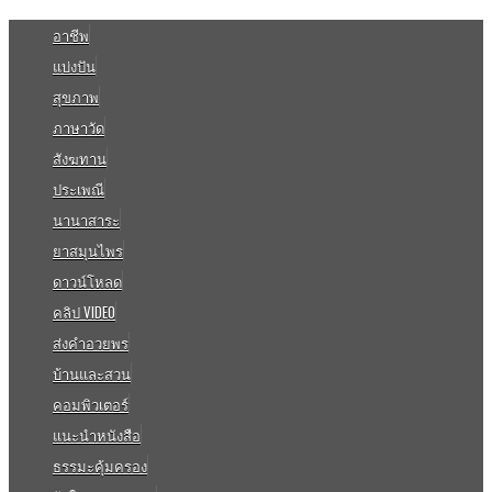
อาชีพ
แบ่งปัน
สุขภาพ
ภาษาวัด
สังฆทาน
ประเพณี
นานาสาระ
ยาสมุนไพร
ดาวน์โหลด
คลิป VIDEO
ส่งคำอวยพร
บ้านและสวน
คอมพิวเตอร์
แนะนำหนังสือ
ธรรมะคุ้มครอง