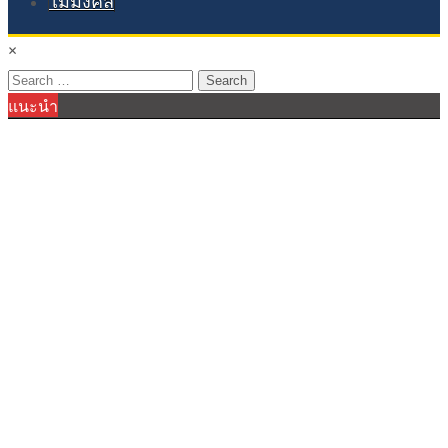
ไม้มงคล
×
Search
แนะนำ
for: