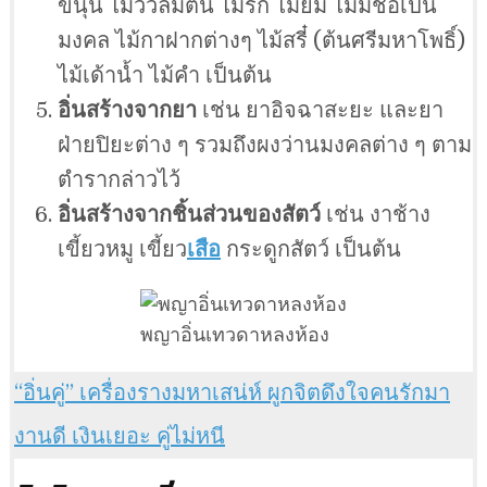
ขนุน ไม้วัวลืมตีน ไม้รัก ไม้ยม ไม้มีชื่อเป็น
มงคล ไม้กาฝากต่างๆ ไม้สรี๋ (ต้นศรีมหาโพธิ์)
ไม้เด้าน้ำ ไม้คำ เป็นต้น
อิ่นสร้างจากยา
เช่น ยาอิจฉาสะยะ และยา
ฝ่ายปิยะต่าง ๆ รวมถึงผงว่านมงคลต่าง ๆ ตาม
ตำรากล่าวไว้
อิ่นสร้างจากชิ้นส่วนของสัตว์
เช่น งาช้าง
เขี้ยวหมู เขี้ยว
เสือ
กระดูกสัตว์ เป็นต้น
พญาอิ่นเทวดาหลงห้อง
“อิ่นคู่” เครื่องรางมหาเสน่ห์ ผูกจิตดึงใจคนรักมา
งานดี เงินเยอะ คู่ไม่หนี