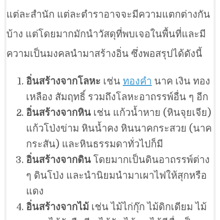
แต่ละสำนัก แต่ละตำราอาจจะมีความแตกต่างกัน
บ้าง แต่โดยมากมักนำวัสดุที่พบเจอในพื้นที่และมี
ความเป็นมงคลนำมาสร้างอิ่น ซึ่งพอสรุปได้ดังนี้
อิ่นสร้างจากโลหะ
เช่น
ทองคำ
นาค เงิน ทอง
เหลือง สัมฤทธิ์ รวมถึงโลหะอาถรรพ์อื่น ๆ อีก
อิ่นสร้างจากหิน
เช่น แก้วน้ำหาย (หินจุยเจีย)
แก้วโป่งข่าม หินน้ำคง หินนาคกระสวย (นาค
กระสัน) และหินธรรมดาทั่วไปก็มี
อิ่นสร้างจากดิน
โดยมากเป็นดินอาถรรพ์ต่าง
ๆ ดินโป่ง และนำนิยมนำมาเผาไฟให้สุกหรือ
แดง
อิ่นสร้างจากไม้
เช่น ไม้ไก่กุ๊ก ไม้ดิกเดียม ไม้