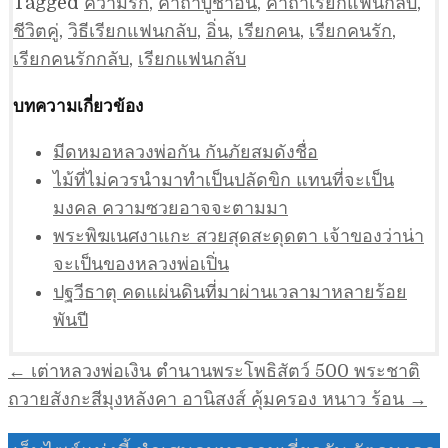
Tagged
ความรัก
,
คาถาบูชาอิ้น
,
คาถาเรียกแฟนกลับ
,
ชีวิตคู่
,
วิธีเรียกแฟนกลับ
,
อิ่น
,
เรียกคน
,
เรียกคนรัก
,
เรียกคนรักกลับ
,
เรียกแฟนกลับ
บทความเกี่ยวข้อง
มีดหมอหลวงพ่อกัน กันภัยสมดังชื่อ
ไม้ที่ไม่ควรนำมาทำเป็นปลัดขิก แทนที่จะเป็น
มงคล ความซวยอาจจะตามมา
พระพิฆเนศงาแกะ สวยสุดสะดุดตา เจ้าของว่าน่า
จะเป็นของหลวงพ่อเปิ่น
ปฐวีธาตุ คดแผ่นดินที่มาผ่านเวลามาหลายร้อย
พันปี
แนะแนว
← เต่าหลวงพ่อเงิน ตำนานพระโพธิสัตว์ 500 พระชาติ
เรื่อง
ถวายสังกะสีมุงหลังคา อานิสงส์ คุ้มครอง หนาว ร้อน →