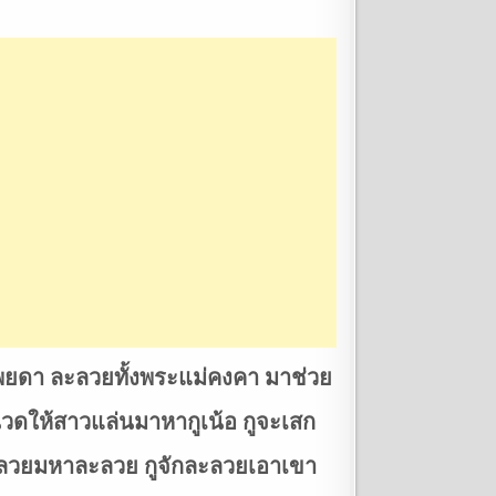
ยดา ละลวยทั้งพระแม่คงคา มาช่วย
่นวดให้สาวแล่นมาหากูเน้อ กูจะเสก
มละลวยมหาละลวย กูจักละลวยเอาเขา