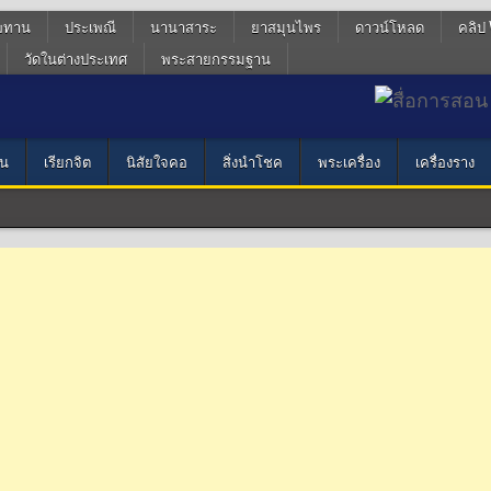
ฆทาน
ประเพณี
นานาสาระ
ยาสมุนไพร
ดาวน์โหลด
คลิป 
วัดในต่างประเทศ
พระสายกรรมฐาน
น
เรียกจิต
นิสัยใจคอ
สิ่งนำโชค
พระเครื่อง
เครื่องราง