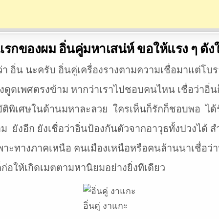
 คู่แรกของผม อิ่นคู่มหาเสน่ห์ ขอให้แรง ๆ ด
ว่า อิ่น นะครับ อิ่นคู่เครื่องรางตามความเชื่อมาแต่โบ
ห์ดึงดูดเพศตรงข้าม หากว่าเราไปชอบคนไหน เชื่อว่าอิ่
บัติพิเศษในด้านมหาละลวย ใครเห็นก็รักก็ชอบพอ ได้รั
ม ยังอีก ยังเชื่อว่าอิ่นป้องกันตัวจากอาวุธทั้งปวงได้ สำ
ทางภาคเหนือ คนเมืองเหนือหรือคนล้านนาเชื่อว่าห
ก่อให้เกิดเมตตามหานิยมอย่างยิ่งทีเดียว
อิ่นคู่ งาแกะ