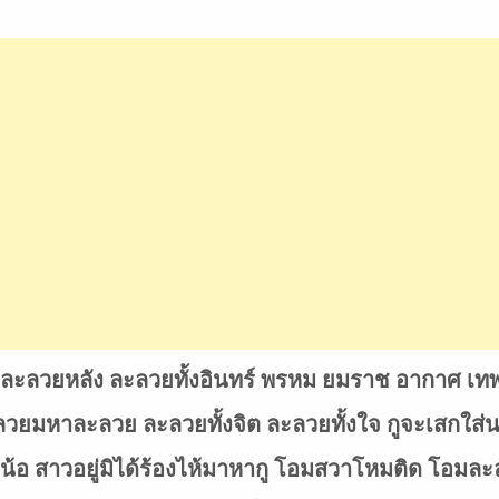
ลวยหลัง ละลวยทั้งอินทร์ พรหม ยมราช อากาศ เทพ
มละลวยมหาละลวย ละลวยทั้งจิต ละลวยทั้งใจ กูจะเสกใส
กูเน้อ สาวอยู่มิได้ร้องไห้มาหากู โอมสวาโหมติด โอ