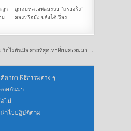
ญญา
ลูกอมหลวงพ่อสงวน “แรงจริง”
วาม
ลองหรือยัง ขลังได้เรื่อง
วัดไผ่พันมือ สวยที่สุดเท่าที่ผมสะสมมา →
นต์คาถา พิธีกรรมต่าง ๆ
อดต่อกันมา
ือไม่
นนำไปปฏิบัติตาม