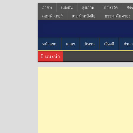
อาชีพ
แบ่งปัน
สุขภาพ
ภาษาวัด
สัง
คอมพิวเตอร์
แนะนำหนังสือ
ธรรมะคุ้มครอง
หน้าแรก
คาถา
นิทาน
เรื่องผี
ตำนา
แนะนำ