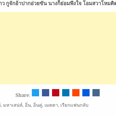
่าว กูจักอ้าปากอ่วยขัน นางก็ย่อมพึงใจ โอมสวาโหมติ
Share:
้
,
มหาเสน่ห์
,
อิ่น
,
อิ่นคู่
,
เมตตา
,
เรียกแฟนกลับ