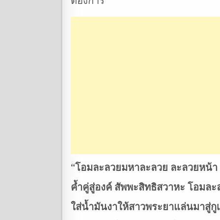
ต้องการ
“โอมละลวยมหาละลวย ละลวยหน้า ละ
คํ้าคู่สู่องค์ สัพพะสิทธิสวาหะ โอ
ใส่นํ้ามันงาให้สาวพระยาแล่นมาสู่