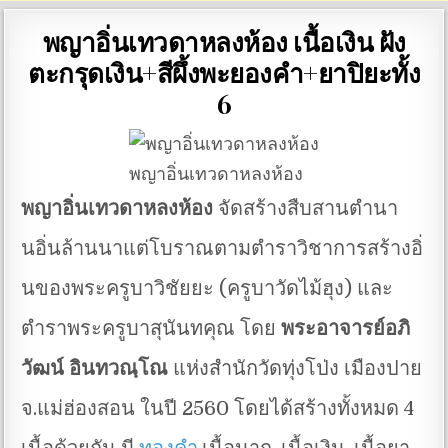
พญาอิ่นเทวดาหลงห้อง เนื้อเงิน ฝัง
ตะกรุดเงิน+สีผึ้งพะยองคำ+ยาปิยะทั้ง
6
พญาอิ่นเทวดาหลงห้อง
พญาอิ่นเทวดาหลงห้อง
จัดสร้างสืบสานตำนา
นอิ่นล้านนาแต่โบราณตามตำราวิชาการสร้างอิ่
นของพระครูบาวิชัยยะ (ครูบาวัดไม้ฮุง) และ
ตำราพระครูบาสุนันทคุณ โดย
พระอาจารย์อภิ
วัฒน์ อินทวณฺโณ
แห่งสำนักวัดทุ่งโป่ง เมืองปาย
จ.แม่ฮ่องสอน ในปี 2560 โดยได้สร้างทั้งหมด 4