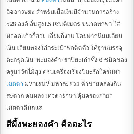
เนื้อด้วยกัน มี
ทองคำ
,เนื้อนาก, เนื้อเงิน, เนื้อยา
อิจฉาสะยะ สำหรับเนื้อเงินมีจำนวนการสร้าง
528 องค์ อิ่นสูง1.5 เซนติเมตร ขนาดพกพา ใส่
หลอดแก้วก็สวย เลี่ยมก็งาม โดยมากนิยมเลี่ยม
เงิน เลี่ยมทองใส่กระเป๋าพกติดตัว ใต้ฐานบรรจุ
ตะกรุดเงิน+พะยองคำ+ยาปิยะเก่าทั้ง 6 ชนิดของ
ครูบาวัดไม้ฮุง ครบเครื่องเรื่องปิยะรักใคร่มหา
เมตตา
มหาเสน่ห์ มหาละลวย ค้าขายคล่องกิน
สะดวก คนหลง เทวดารักษา คุ้มครองกายา
เมตตาดีนักแล
สีผึ้งพะยองคำ คืออะไร