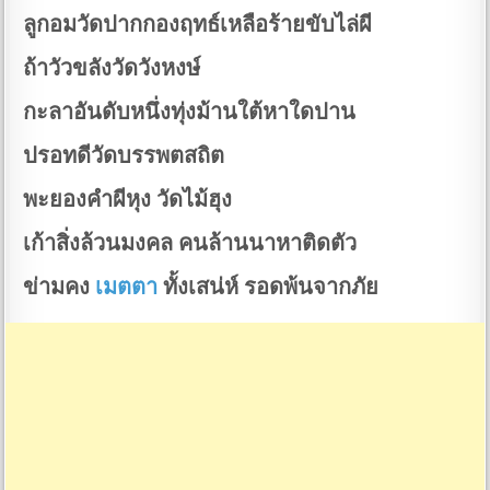
ลูกอมวัดปากกองฤทธ์เหลือร้ายขับไล่ผี
ถ้าวัวขลังวัดวังหงษ์
กะลาอันดับหนึ่งทุ่งม้านใต้หาใดปาน
ปรอทดีวัดบรรพตสถิต
พะยองคำผีหุง วัดไม้ฮุง
เก้าสิ่งล้วนมงคล คนล้านนาหาติดตัว
ข่ามคง
เมตตา
ทั้งเสน่ห์ รอดพ้นจากภัย