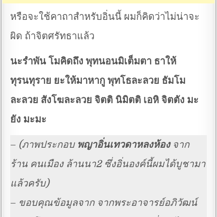
หรือจะใช้คาถาสำหรับอิ่นนี้ ผมก็คิดว่าไม่น่าจะ
ผิด ถ้าจิตศรัทธาแล้ว
นะรำพัน โมคิดถึง พุทนอนมิเต็มตา ธาให้
ทุรนทุราย ยะให้มาหากู พุทโธละลวย ธัมโม
ละลวย สังโฆละลวย จิตติ นิมิตติ เอหิ จิตตัง มะ
ยัง มะมะ
–
(ภาพประกอบ
พญาอิ่นเทวดาหลงห้อง
จาก
ร้าน คนเมือง ล้านนา2 ซึ่งอิ่นองค์นี้ผมได้บูชามา
แล้วครับ)
–
ขอบคุณข้อมูลจาก จากพระอาจารย์อภิวัฒน์