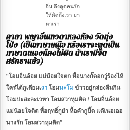
อิ่น ดึงดูดคนรัก
ให้คิดถึงเรา มา
หาเรา
คาถา พญาอิ่นเทวดาหลงห้อง วัดทุ่ง
โป่ง (เป็นภาษาเหนือ หรือเราจะพูดเป็น
ภาษาตนเองก็คงไม่ผิด ถ้าเรามีจิต
ศรัทธาแล้ว)
“โอมอิ่นอ้อย แม่น้อยใจตก หื้อนางกั๊ดอกวู่ร้องไห้
ใคร่ได้กูเตียมเ
งา
โอม
นะโม
ข้าวอยู่กล่องลืมกิน
โอมปะสะละเวหา โอมสวาหุมติด / โอมอิ่นอ้อย
แม่น้อยใจติด หื้อฤทธิ์กูยำ หื้อคำกูปิ๊ด แต๊เนอเออ
นางรัก โอมสวาหุมติด”