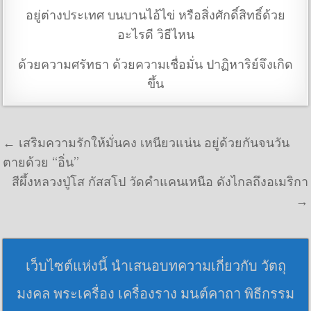
อยู่ต่างประเทศ บนบานไอ้ไข่ หรือสิ่งศักดิ์สิทธิ์ด้วย
อะไรดี วิธีไหน
ด้วยความศรัทธา ด้วยความเชื่อมั่น ปาฏิหาริย์จึงเกิด
ขึ้น
แนะแนวเรื่อง
← เสริมความรักให้มั่นคง เหนียวแน่น อยู่ด้วยกันจนวัน
ตายด้วย “อิ่น”
สีผึ้งหลวงปู่โส กัสสโป วัดคำแคนเหนือ ดังไกลถึงอเมริกา
→
เว็บไซต์แห่งนี้ นำเสนอบทความเกี่ยวกับ วัตถุ
มงคล พระเครื่อง เครื่องราง มนต์คาถา พิธีกรรม