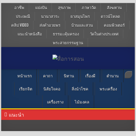
อาชีพ
แบ่งปัน
สุขภาพ
ภาษาวัด
สังฆทาน
ประเพณี
นานาสาระ
ยาสมุนไพร
ดาวน์โหลด
คลิป VIDEO
ส่งคำอวยพร
บ้านและสวน
คอมพิวเตอร์
แนะนำหนังสือ
ธรรมะคุ้มครอง
วัดในต่างประเทศ
พระสายกรรมฐาน
หน้าแรก
คาถา
นิทาน
เรื่องผี
ตำนาน
เรียกจิต
นิสัยใจคอ
สิ่งนำโชค
พระเครื่อง
เครื่องราง
ไม้มงคล
แนะนำ