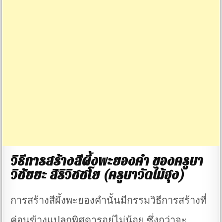
วิธีการสร้างสีผึ้งพะยองคำ ของครูบา
วิชัยยะ สิริวิชชโย (ครูบาวัดไม้ฮุง)
การสร้างสีผึ้งพะยองคำนั้นมีกรรมวิธีการสร้างที่
ค่อนข้างแปลกพิศดารอยู่ไม่น้อย ซึ่งกว่าจะ