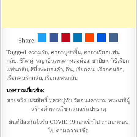
Share:
Tagged
ความรัก
,
คาถาบูชาอิ้น
,
คาถาเรียกแฟน
กลับ
,
ชีวิตคู่
,
พญาอิ่นเทวดาหลงห้อง
,
ยาปิยะ
,
วิธีเรียก
แฟนกลับ
,
สีผึ้งพะยองคำ
,
อิ่น
,
เรียกคน
,
เรียกคนรัก
,
เรียกคนรักกลับ
,
เรียกแฟนกลับ
บทความเกี่ยวข้อง
สวยจริง เมฆสิทธิ์ หลวงปู่ทับ วัดอนงคาราม พระเกจิผู้
สร้างตำนานวิชาเล่นแร่แปรธาตุ
ยันต์ป้องกันไวรัส COVID-19 เอาเข้าไป ถามมาตอบ
ไป ตามความเชื่อ