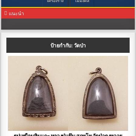
เครื่องราง
ไม้มงคล
แนะนำ
ป้ายกำกับ:
วัดป่า
รูปเหมือนหินแกะ หลวงปู่แฟ๊บ สุภทฺโท วัดป่าดงหวาย