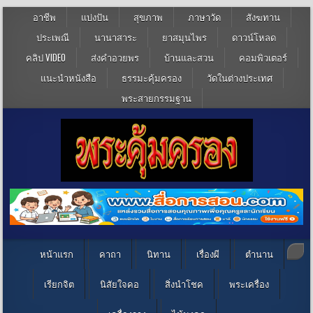
อาชีพ
แบ่งปัน
สุขภาพ
ภาษาวัด
สังฆทาน
ประเพณี
นานาสาระ
ยาสมุนไพร
ดาวน์โหลด
คลิป VIDEO
ส่งคำอวยพร
บ้านและสวน
คอมพิวเตอร์
แนะนำหนังสือ
ธรรมะคุ้มครอง
วัดในต่างประเทศ
พระสายกรรมฐาน
หน้าแรก
คาถา
นิทาน
เรื่องผี
ตำนาน
เรียกจิต
นิสัยใจคอ
สิ่งนำโชค
พระเครื่อง