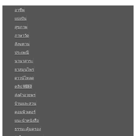
อาชีพ
แบ่งปัน
สุขภาพ
ภาษาวัด
สังฆทาน
ประเพณี
นานาสาระ
ยาสมุนไพร
ดาวน์โหลด
คลิป VIDEO
ส่งคำอวยพร
บ้านและสวน
คอมพิวเตอร์
แนะนำหนังสือ
ธรรมะคุ้มครอง