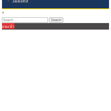
ไม้มงคล
×
Search
แนะนำ
for: