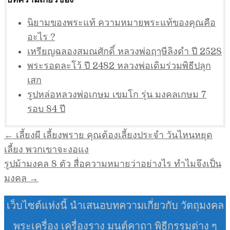
นิยามของพระแท้ ความหมายพระแท้ของคุณคือ
อะไร ?
เหรียญฉลองสมณศักดิ์ หลวงพ่อฤๅษีลิงดำ ปี 2528
พระรอดละโว้ ปี 2482 หลวงพ่อเดิมร่วมพิธีปลุก
เสก
รูปหล่อหลวงพ่อเกษม เขมโก รุ่น มงคลเกษม 7
รอบ 84 ปี
แนะแนว
← เลี้ยงผี เลี้ยงพราย คุณต้องเลี้ยงประจำ วันไหนหยุด
เรื่อง
เลี้ยง พวกเขาจะงอแง
รูปม้ามงคล 8 ตัว สื่อความหมายว่าอย่างไร ทำไมจึงเป็น
มงคล →
เว็บไซต์แห่งนี้ นำเสนอบทความเกี่ยวกับ วัตถุมงคล
พระเครื่อง เครื่องราง มนต์คาถา พิธีกรรมต่าง ๆ