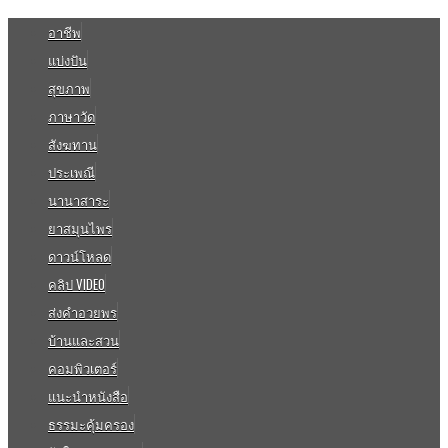
อาชีพ
แบ่งปัน
สุขภาพ
ภาษาวัด
สังฆทาน
ประเพณี
นานาสาระ
ยาสมุนไพร
ดาวน์โหลด
คลิป VIDEO
ส่งคำอวยพร
บ้านและสวน
คอมพิวเตอร์
แนะนำหนังสือ
ธรรมะคุ้มครอง