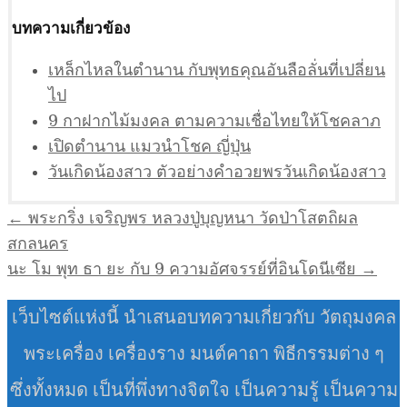
บทความเกี่ยวข้อง
เหล็กไหลในตำนาน กับพุทธคุณอันลือลั่นที่เปลี่ยน
ไป
9 กาฝากไม้มงคล ตามความเชื่อไทยให้โชคลาภ
เปิดตำนาน แมวนำโชค ญี่ปุ่น
วันเกิดน้องสาว ตัวอย่างคำอวยพรวันเกิดน้องสาว
แนะแนว
← พระกริ่ง เจริญพร หลวงปู่บุญหนา วัดป่าโสตถิผล
เรื่อง
สกลนคร
นะ โม พุท ธา ยะ กับ 9 ความอัศจรรย์ที่อินโดนีเซีย →
เว็บไซต์แห่งนี้ นำเสนอบทความเกี่ยวกับ วัตถุมงคล
พระเครื่อง เครื่องราง มนต์คาถา พิธีกรรมต่าง ๆ
ซึ่งทั้งหมด เป็นที่พึ่งทางจิตใจ เป็นความรู้ เป็นความ