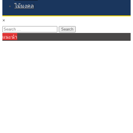
ไม้มงคล
×
Search
แนะนำ
for: