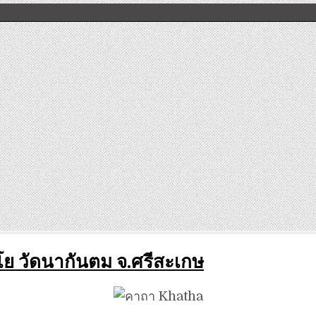
ิโย วัดนากันตม จ.ศรีสะเกษ