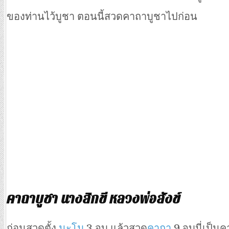
ของท่านไว้บูชา ตอนนี้สวดคาถาบูชาไปก่อน
คาถาบูชา นางสิกขี หลวงพ่อสังข์
ก่อนสวดตั้ง
นะโม
3 จบ แล้วสวด
คาถา
9 จบนี่เป็นค