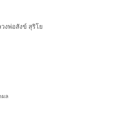
งพ่อสังข์ สุริโย
ิดผล