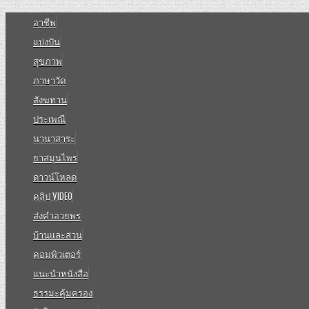
อาชีพ
แบ่งปัน
สุขภาพ
ภาษาวัด
สังฆทาน
ประเพณี
นานาสาระ
ยาสมุนไพร
ดาวน์โหลด
คลิป VIDEO
ส่งคำอวยพร
บ้านและสวน
คอมพิวเตอร์
แนะนำหนังสือ
ธรรมะคุ้มครอง