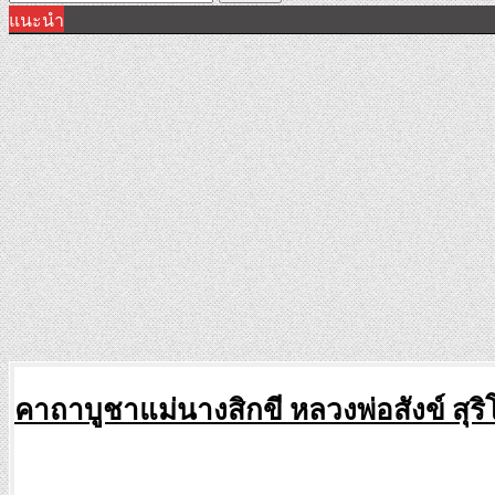
แนะนำ
for:
คาถาบูชาแม่นางสิกขี หลวงพ่อสังข์ สุร