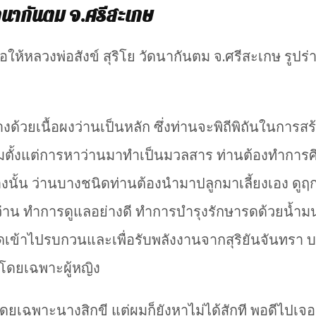
ัดนากันตม จ.ศรีสะเกษ
งชื่อให้หลวงพ่อสังข์ สุริโย วัดนากันตม จ.ศรีสะเกษ รู
างด้วยเนื้อผงว่านเป็นหลัก ซึ่งท่านจะพิถีพิถันในการส
ริ่มตั้งแต่การหาว่านมาทำเป็นมวลสาร ท่านต้องทำการ
ณอย่างนั้น ว่านบางชนิดท่านต้องนำมาปลูกมาเลี้ยงเอง 
าน ทำการดูแลอย่างดี ทำการบำรุงรักษารดด้วยน้ำมนต
ิ่งใดเข้าไปรบกวนและเพื่อรับพลังงานจากสุริยันจันทรา 
นโดยเฉพาะผู้หญิง
ดยเฉพาะนางสิกขี แต่ผมก็ยังหาไม่ได้สักที พอดีไปเจอค