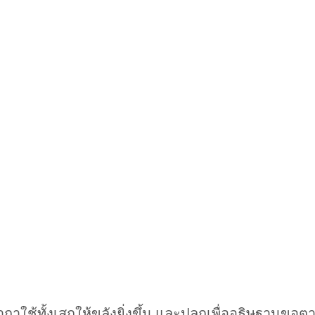
าถาใช้ทั้งเสกให้ขลังยิ่งขึ้น และปลุกเพื่ออธิษฐานข