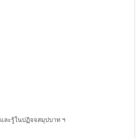
คต, และรู้ในปฏิจจสมุปบาท ฯ