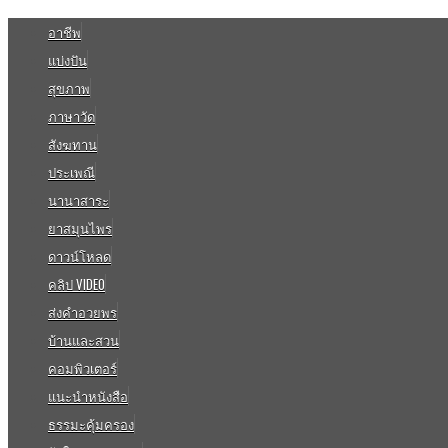
อาชีพ
แบ่งปัน
สุขภาพ
ภาษาวัด
สังฆทาน
ประเพณี
นานาสาระ
ยาสมุนไพร
ดาวน์โหลด
คลิป VIDEO
ส่งคำอวยพร
บ้านและสวน
คอมพิวเตอร์
แนะนำหนังสือ
ธรรมะคุ้มครอง