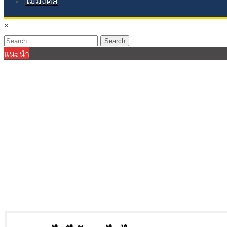
ไม้มงคล
×
Search
แนะนำ
for: