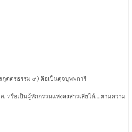
โลกุตตรธรรม ๙) คือเป็นดุจบุพพการี
ิเลส, หรือเป็นผู้หักกรรมแห่งสงสารเสียได้….ตามความ