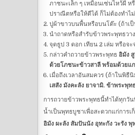
ภาชนะเล็ก ๆ เหมือนเซ่นไหว้ผี ห
ปราณีตหรือให้ดีได้ ก็ไม่ต้องทำไม
ปูผ้าขาวบนพื้นหรือบนโต๊ะ (ถ้าเป็น
นำถาดหรือสำรับข้าวพระพุทธวาง
จุดธูป 3 ดอก เทียน 2 เล่ม หรือจะ
กล่าวคำถวายข้าวพระพุทธ
อิมัง 
ด้วยโภชนะข้าวสาลี พร้อมด้วยแกง
เมื่อถึงเวลาอันสมควร (ถ้าในพิธี
เสสัง มังคะลัง ยาจามิ. ข้าพระพุทธ
การถวายข้าวพระพุทธนี้ทำได้ทุกวั
น้ำเป็นพุทธบูชาเพื่อสะดวกแก่การเ
อิมัง ผะลัง สัมปันนัง อุทะกัง วะรัง พุ