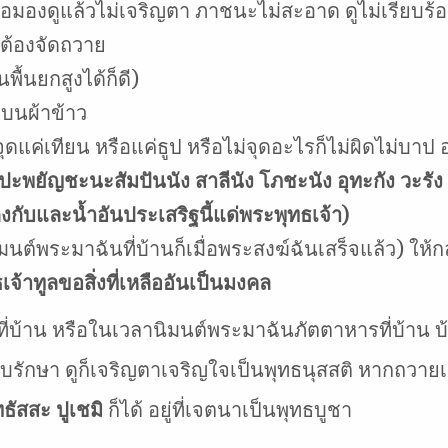
รือมองดูแล้วไม่เจริญตา ภาชนะไม่สะอาด ดูไม่เรียบร้
่ต้องจัดถวาย
พื้นยกสูงได้ก็ดี)
บนผ้าข้าว
จุดแค่เทียน หรือแค่ธูป หรือไม่จุดอะไรก็ไม่ผิดไม่บาป 
สูปะพยัญชะนะสัมปันนัง สาลีนัง โภชะนัง อุทะกัง วะรัง
กับและน้ำอันประเสริฐนี้แด่พระพุทธเจ้า)
นิมนต์พระมาฉันที่บ้านก็เมื่อพระสงฆ์ฉันเสร็จแล้ว) ให
เจ้าทูลขอสิ่งที่เหลืออันเป็นมงคล
นที่บ้าน หรือในเวลานิมนต์พระมาฉันภัตตาหารที่บ้าน
ก็บรักษา ดูก็เจริญตาเจริญใจเป็นพุทธนุสสติ หากถวา
ทธัสสะ ปูเชมิ
ก็ได้ อยู่ที่เจตนาเป็นพุทธบูชา