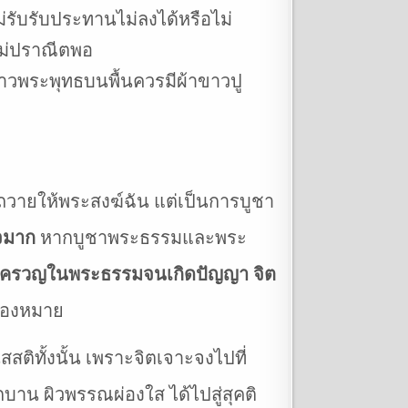
่รับรับประทานไม่ลงได้หรือไม่
ไม่ปราณีตพอ
้าวพระพุทธบนพื้นควรมีผ้าขาวปู
ถวายให้พระสงฆ์ฉัน แต่เป็นการบูชา
จมาก
หากบูชาพระธรรมและพระ
ร่ครวญในพระธรรมจนเกิดปัญญา จิต
ื่องหมาย
สติทั้งนั้น เพราะจิตเจาะจงไปที่
กบาน ผิวพรรณผ่องใส ได้ไปสู่สุคติ