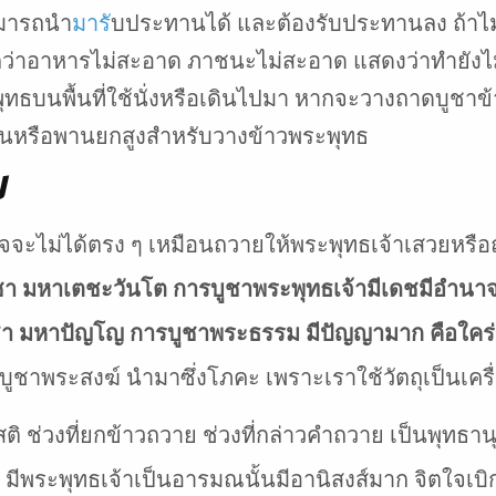
ามารถนำ
มาร
ับประทานได้ และต้องรับประทานลง ถ้าไม
ึกว่าอาหารไม่สะอาด ภาชนะไม่สะอาด แสดงว่าทำยัง
ทธบนพื้นที่ใช้นั่งหรือเดินไปมา หากจะวางถาดบูชาข
ดแท่นหรือพานยกสูงสำหรับวางข้าวพระพุทธ
ป
จจะไม่ได้ตรง ๆ เหมือนถวายให้พระพุทธเจ้าเสวยหรือ
ชา มหาเตชะวันโต การบูชาพระพุทธเจ้ามีเดชมีอำนา
ชา มหาปัญโญ การบูชาพระธรรม มีปัญญามาก คือใค
ชาพระสงฆ์ นำมาซึ่งโภคะ เพราะเราใช้วัตถุเป็นเคร
 ช่วงที่ยกข้าวถวาย ช่วงที่กล่าวคำถวาย เป็นพุทธานุส
ิ มีพระพุทธเจ้าเป็นอารมณนั้นมีอานิสงส์มาก จิตใจเบิ