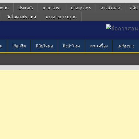
ฆทาน
ประเพณี
นานาสาระ
ยาสมุนไพร
ดาวน์โหลด
คลิป 
วัดในต่างประเทศ
พระสายกรรมฐาน
น
เรียกจิต
นิสัยใจคอ
สิ่งนำโชค
พระเครื่อง
เครื่องราง