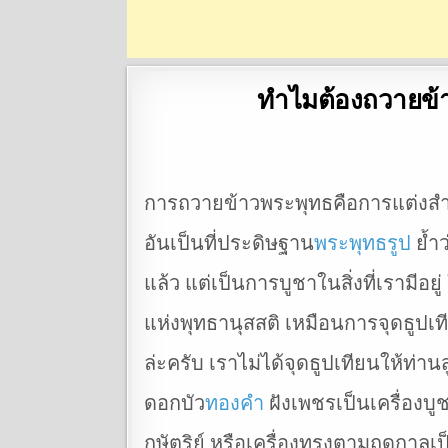
ทำไมต้องถวายข้า
การถวายข้าวพระพุทธคือการแต่งสำรั
อันเป็นที่ประดิษฐาน
พระพุทธรูป
ย้ำ
แล้ว แต่เป็นการบูชาในสิ่งที่เรามีอยู่
แห่งพุทธานุสสติ เหมือนการจุดธูป
ล่ะครับ เราไม่ได้จุดธูปเทียนให้ท่า
ดอกบัว
ทองคำ
ฝังเพชรเป็นเครื่องบ
กษัตริย์ หรือเครื่องทรงตามฤดูกาลเ