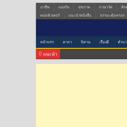
อาชีพ
แบ่งปัน
สุขภาพ
ภาษาวัด
สัง
คอมพิวเตอร์
แนะนำหนังสือ
ธรรมะคุ้มครอง
หน้าแรก
คาถา
นิทาน
เรื่องผี
ตำนา
แนะนำ