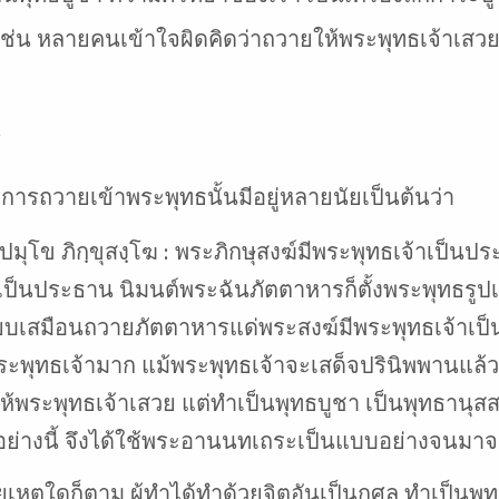
เช่น หลายคนเข้าใจผิดคิดว่าถวายให้พระพุทธเจ้าเสวย
รถวายเข้าพระพุทธนั้นมีอยู่หลายนัยเป็นต้นว่า
ปฺปมุโข ภิกฺขุสงฺโฆ : พระภิกษุสงฆ์มีพระพุทธเจ้าเป็
ปเป็นประธาน นิมนต์พระฉันภัตตาหารก็ตั้งพระพุทธรูป
ยบเสมือนถวายภัตตาหารแด่พระสงฆ์มีพระพุทธเจ้าเป็
ุทธเจ้ามาก แม้พระพุทธเจ้าจะเสด็จปรินิพพานแล้ว ก็
พื่อให้พระพุทธเจ้าเสวย แต่ทำเป็นพุทธบูชา เป็นพุทธา
อย่างนี้ จึงได้ใช้พระอานนทเถระเป็นแบบอย่างจนมาจนถ
ุใดก็ตาม ผู้ทำได้ทำด้วยจิตอันเป็นกุศล ทำเป็นพุทธ