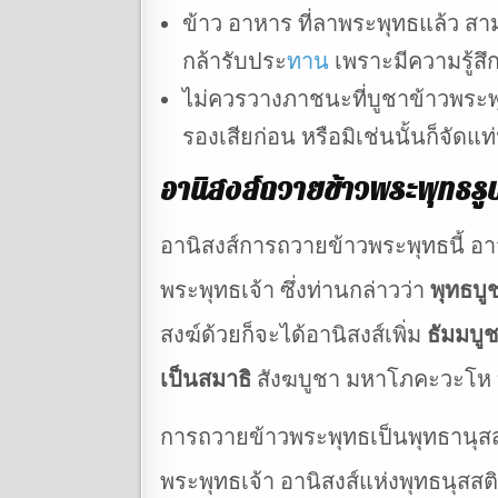
ข้าว อาหาร ที่ลาพระพุทธแล้ว ส
กล้ารับประ
ทาน
เพราะมีความรู้ส
ไม่ควรวางภาชนะที่บูชาข้าวพระพุ
รองเสียก่อน หรือมิเช่นนั้นก็จั
อานิสงส์ถวายข้าวพระพุทธรู
อานิสงส์การถวายข้าวพระพุทธนี้ อา
พระพุทธเจ้า ซึ่งท่านกล่าวว่า
พุทธบู
สงฆ์ด้วยก็จะได้อานิสงส์เพิ่ม
ธัมมบู
เป็นสมาธิ
สังฆบูชา มหาโภคะวะโห บู
การถวายข้าวพระพุทธเป็นพุทธานุสสติ
พระพุทธเจ้า อานิสงส์แห่งพุทธนุสสต