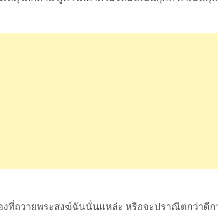
องที่ถวายพระสงฆ์ฉันนั่นแหล่ะ หรือจะปราณีตกว่าดีกว