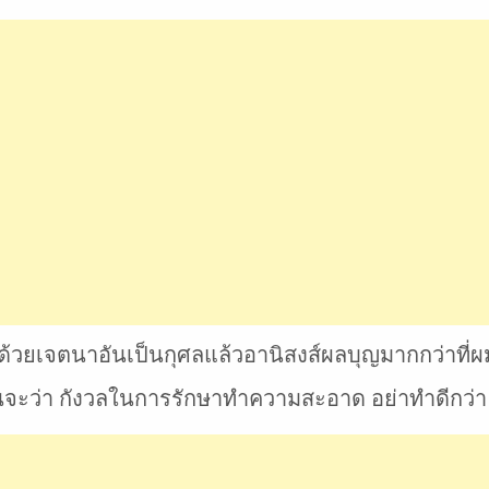
ำด้วยเจตนาอันเป็นกุศลแล้วอานิสงส์ผลบุญมากกว่าที่
นจะว่า กังวลในการรักษาทำความสะอาด อย่าทำดีกว่า หา