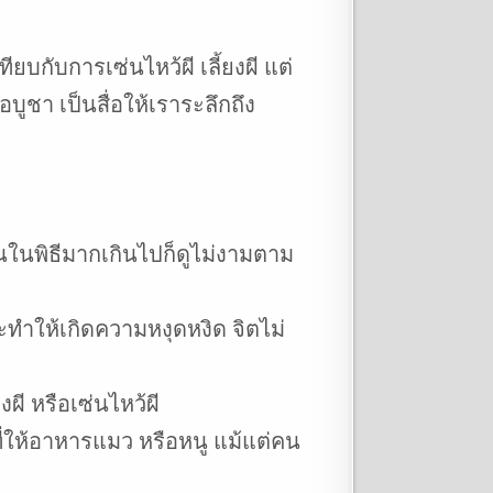
ยบกับการเซ่นไหว้ผี เลี้ยงผี แต่
บูชา เป็นสื่อให้เราระลึกถึง
ในพิธีมากเกินไปก็ดูไม่งามตาม
ะทำให้เกิดความหงุดหงิด จิตไม่
ี หรือเซ่นไหว้ผี
ี่ให้อาหารแมว หรือหนู แม้แต่คน