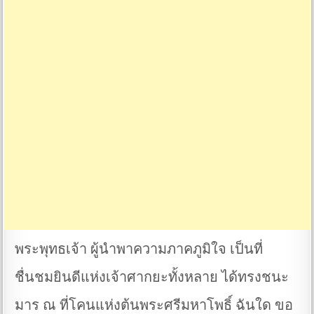
พระพุทธเจ้า ผู้นำพาความภาคภูมิใจ เป็นที่
ชื่นชมยินดีแห่งเจ้าศากยะทั้งหลาย ได้ทรงชนะ
มาร ณ ที่โคนแห่งต้นพระศรีมหาโพธิ์ ฉันใด ขอ