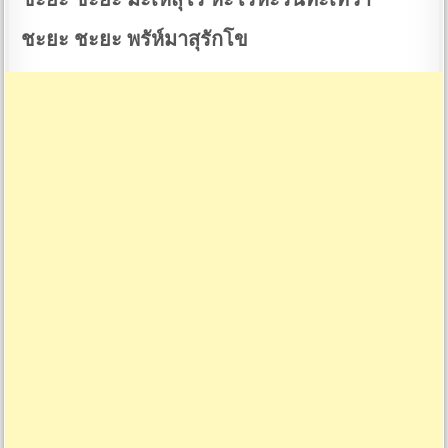
ชะยะ ชะยะ พรัห์มาสุรักโข