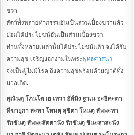
ขวา
สัตว์ทั้งหลายทำกรรมอันเป็นส่วนเบื้องขวาแล้ว
ย่อมได้ประโยชน์อันเป็นส่วนเบื้องขวา
ท่านทั้งหลายเหล่านั้นได้ประโยชน์แล้ว จงได้รับ
ความสุข เจริญงอกงามในพระ
พุทธศาสนา
จงเป็นผู้ไม่มีโรค ถึงความสุขพร้อมด้วยญาติทั้ง
มวลเถิด.
สุณันตุ โภนโต เย เทวา อัส์มิง ฐาเน อะธิคะตา
ทีฆายุกา สะทา โหนตุ สุขิตา โหนตุ สัพพะทา
รักขันตุ สัพพะสัตตานัง รักขันตุ ชินะสาสะนัง
ยา กาจิ ปัตถะนา เตสัง สัพเพ ปูเรนตุ มะโนระถา