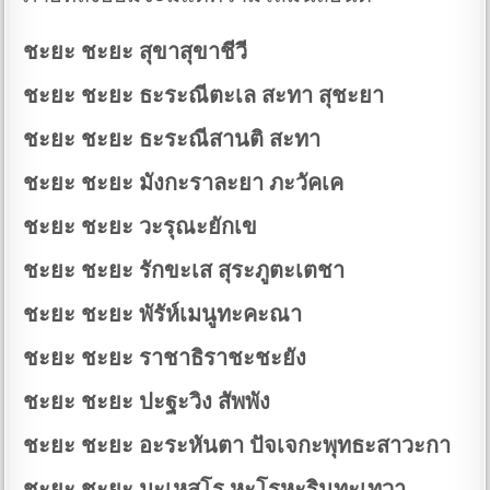
ชะยะ ชะยะ สุขาสุขาชีวี
ชะยะ ชะยะ ธะระณีตะเล สะทา สุชะยา
ชะยะ ชะยะ ธะระณีสานติ สะทา
ชะยะ ชะยะ มังกะราละยา ภะวัคเค
ชะยะ ชะยะ วะรุณะยักเข
ชะยะ ชะยะ รักขะเส สุระภูตะเตชา
ชะยะ ชะยะ พัรัห์เมนูทะคะณา
ชะยะ ชะยะ ราชาธิราชะชะยัง
ชะยะ ชะยะ ปะฐะวิง สัพพัง
ชะยะ ชะยะ อะระหันตา ปัจเจกะพุทธะสาวะกา
ชะยะ ชะยะ มะเหสุโร หะโรหะรินทะเทวา