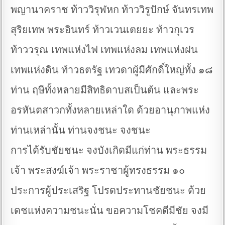
พญานาคราช ท้าววิรุฬหก ท้าววิรูปักษ์ จันทรเทพ
สุริยเทพ พระอินทร์ ท้าวเวนเตยยะ ท้าวกุเวร
ท้าววรุณ เทพแห่งไฟ เทพแห่งลม เทพแห่งฝน
เทพแห่งดิน ท้าวธตรัฐ เทวดาผู้มีศักดิ์ใหญ่ทั้ง ๑๘
ท่าน ฤษีทั้งหลายมีสิทธิดาบสเป็นต้น และพระ
อรหันตสาวกทั้งหลายเหล่าใด ด้วยอานุภาพแห่ง
ท่านเหล่านั้น ท่านจงชนะ จงชนะ
การได้รับชัยชนะ จงบังเกิดมีแก่ท่าน พระธรรม
เจ้า พระสงฆ์เจ้า พระราชาผู้ทรงธรรม ๑๐
ประการผู้ประเสริฐ โปรดประทานชัยชนะ ด้วย
เดชแห่งความชนะนั่น ขอความโชคดีมีชัย จงมี