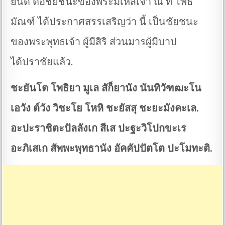
ยินดี ต่อชัยชนะของพระมเหสีเจ้า ณ ที่ โพธิ
มัณฑ์ ได้ประกาศสรรเสริญว่า นี้ เป็นชัยชนะ
ของพระพุทธเจ้า ผู้มีสิริ ส่วนมารผู้มีบาป
ได้ปราชัยแล้ว.
ชะยันโต โพธิยา มูเล สัก็ยานัง นันทิวัฑฒะโน
เอวัง ต์วัง วิชะโย โหหิ ชะยัสสุ ชะยะมังคะเล.
อะปะราชิตะปัลลังเก สีเส ปะฐะวิโปกขะเร
อะภิเสเก สัพพะพุทธานัง อัคคัปปัตโต ปะโมทะติ.