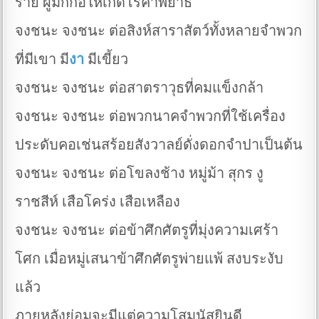
ร้าย ผู้มักก่อให้เกิดโรคาพยาธิ
จงชนะ จงชนะ ต่อสิงห์สาราสัตว์ทั้งหลายจำพวก
ที่มีเขา มี
งา
มีเขี้ยว
จงชนะ จงชนะ ต่อสาตราวุธที่คมแข็งกล้า
จงชนะ จงชนะ ต่อพวกนาคจำพวกที่ใช้เครื่อง
ประดับคอเช่นสร้อยสังวาลย์ดั่งดอกจำปาเป็นต้น
จงชนะ จงชนะ ต่อโขลงช้าง หมู่ม้า สุกร งู
ราชสีห์ เสือโคร่ง เสือเหลือง
จงชนะ จงชนะ ต่อข้าศึกศัตรูที่มุ่งความเศร้า
โศก เมื่อหมู่เสนาข้าศึกศัตรูพ่ายแพ้ สงบระงับ
แล้ว
ภายหลังย่อมจะมีแต่ความโสมนัสยินดี