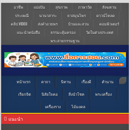
อาชีพ
แบ่งปัน
สุขภาพ
ภาษาวัด
สังฆทาน
ประเพณี
นานาสาระ
ยาสมุนไพร
ดาวน์โหลด
คลิป VIDEO
ส่งคำอวยพร
บ้านและสวน
คอมพิวเตอร์
แนะนำหนังสือ
ธรรมะคุ้มครอง
วัดในต่างประเทศ
พระสายกรรมฐาน
หน้าแรก
คาถา
นิทาน
เรื่องผี
ตำนาน
เรียกจิต
นิสัยใจคอ
สิ่งนำโชค
พระเครื่อง
เครื่องราง
ไม้มงคล
แนะนำ