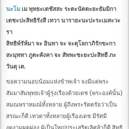
นะโม
เม พุทธะเตชัสสะ ระตะนัตตะยะธัมมิกา
เตชะปะสิทธิรังสี เทวา นารายะนะปะระเมสะวะ
รา
สิทธิพ์รัห์มา จะ อินทา จะ จะตุโลกาภิรักขะกา
สะมุททา ภูตะคังคา จะ สัพพะชะยะปะสิทธี ภะ
วันตุ เต.
ขอความนอบน้อมแห่งข้าพเจ้า จงมีแด่พระ
สัมมาสัมพุทธเจ้าผู้รุ่งเรืองด้วยเดช (พระองค์นั้น)
สมณพราหมณ์ทั้งหลาย ผู้ถึงพระรัตตรัยว่าเป็น
สรณะก็ดี เทวดาทั้งหลายผู้เรืองเดช มีรัศมี
งดงามผุดผ่อง ผู้เป็นใหญ่ประเสริฐเลิศล้าก็ดี สิทธิ