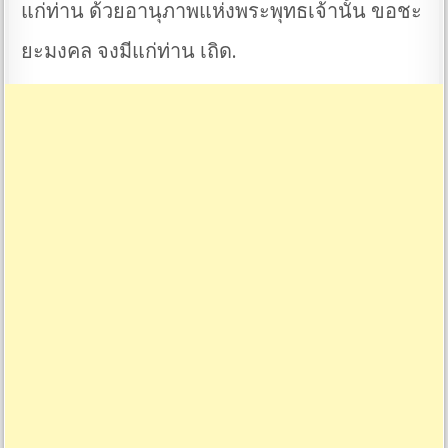
แก่ท่าน ด้วยอานุภาพแห่งพระพุทธเจ้านั้น ขอชะ
ยะมงคล จงมีแก่ท่าน เถิด.