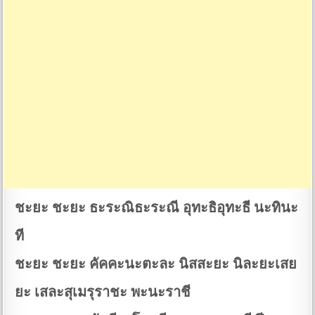
ชะยะ ชะยะ ธะระณิธะระณี อุทะธิอุทะธี นะทินะ
ที
ชะยะ ชะยะ คัคคะนะตะละ นิสสะยะ นิละยะเสย
ยะ เสละสุเมรุราชะ พะนะราชี