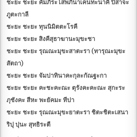
ชะยะ ชะยะ คัมภีระโสพภีนาเคนทะนาคี ปีสาจะ
ภูตะกาลี
ชะยะ ชะยะ ทุนนิมิตตะโรคี
ชะยะ ชะยะ สิงคีสุธาฆานะมุขะชา
ชะยะ ชะยะ รุณณะมุขะสาตะรา (ทารุณะมุขะ
สัตถา)
ชะยะ ชะยะ จัมปาทินาคะกุละกัณฐะกา
ชะยะ ชะยะ คะชะคะณะ ตุรังคะคะณะ สุกะระ
ภุชังคะ สีหะ พะยัคมะ ทีปา
ชะยะ ชะยะ รุณณะมุขะยาตะรา ชิตะชิตะเสนา
ริปุ ปุนะ สุทธิระตี