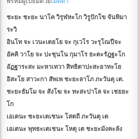
พรหมผู้เปี่ยมด้วย
เมตตา
ชะยะ ชะยะ นาโค วิรุฬหะโก วิรูปักโข จันทิมา
ระวิ
อินโท จะ เวนะเตยโย จะ กุเวโร วะรุโณปีจะ
อัคคิ วาโย จะ ปะชุนโน กุมาโร ธะตะรัฎฐะโก
อัฏฐาระสะ มะหาเทวา สิทธิตาปะสะอาทะโย
อิสะโย สาวะกา สัพเพ ชะยะลาโภ ภะวันตุ เต.
ชะยะธัมโม จะ สังโฆ จะ ทะสะปาโล จะ เชยยะ
โก
เอเตนะ ชะยะเตเชนะ โสตถี ภะวันตุ เต
เอเตนะ พุทธะเตเชนะ โหตุ เต ชะยะมังคะลัง