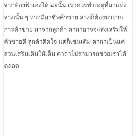
จากท้องฟ้าเองได้ ฉะนั้น เราควรทำเหตุที่มาแห่ง
ลาภนั้น ๆ หากมีอาชีพค้าขาย ลาภก็ต้องมาจาก
การค้าขาย มาจากลูกค้า คาถาอาจจะส่งเสริมให้
ค้าขายดี ลูกค้าติดใจ แต่ก็เช่นเดิม คาถาเป็นแค่
ส่วนเสริมเติมให้เต็ม คาถาไม่สามารถช่วยเราได้
ตลอด