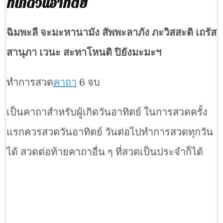
ที่เกิดวันอาทิตย์
ฉิมพะลี จะมะหานามัง สัพพะลาภัง ภะวิสสะติ เถรัส
สานุภา เวนะ สะทาโหนติ ปิยังมะมะฯ
ทำการสวด
คาถา
6 จบ
เป็นคาถาสำหรับผู้เกิดวันอาทิตย์ ในการสวดครั้ง
แรกควรสวดวันอาทิตย์ วันต่อไปทำการสวดทุกวัน
ได้ สวดต่อท้ายคาถาอื่น ๆ ที่สวดเป็นประจำก็ได้