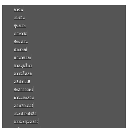
อาชีพ
แบ่งปัน
สุขภาพ
ภาษาวัด
สังฆทาน
ประเพณี
นานาสาระ
ยาสมุนไพร
ดาวน์โหลด
คลิป VIDEO
ส่งคำอวยพร
บ้านและสวน
คอมพิวเตอร์
แนะนำหนังสือ
ธรรมะคุ้มครอง