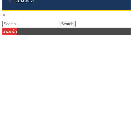
ไม้มงคล
×
Search
แนะนำ
for: