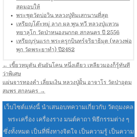
สดมอบให้
พระชุดวัดบ่อวิน หลวงปู่ทิมเสกนานที่สุด
เหรียญโต๊ะหมู่ ลาภ ผล พูน ทวี หลวงปู่แหวน
ทยาลุโก วัดป่าหนองนกกด สกลนคร ปี 2556
เหรียญรุ่นแรก พระครูกบินทร์จริยาธิมุต (หลวงพ่อ
พุก วัดพระยาทำ) ปี2482
แนะแนว
← เขี้ยวหมูตัน ตันยันโคน หนึ่งเดียว เหลียวมองก็รู้ทันที
เรื่อง
ว่าพิเศษ
แผ่นจารทองคำ เลี่ยมเงิน หลวงปู่ฝั้น อาจาโร วัดป่าอุดม
สมพร สกลนคร →
เว็บไซต์แห่งนี้ นำเสนอบทความเกี่ยวกับ วัตถุมงคล
พระเครื่อง เครื่องราง มนต์คาถา พิธีกรรมต่าง ๆ
ซึ่งทั้งหมด เป็นที่พึ่งทางจิตใจ เป็นความรู้ เป็นความ