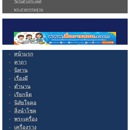
วัดในต่างประเทศ
พระสายกรรมฐาน
หน้าแรก
คาถา
นิทาน
เรื่องผี
ตำนาน
เรียกจิต
นิสัยใจคอ
สิ่งนำโชค
พระเครื่อง
เครื่องราง