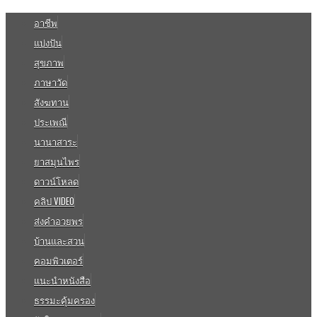
อาชีพ
แบ่งปัน
สุขภาพ
ภาษาวัด
สังฆทาน
ประเพณี
นานาสาระ
ยาสมุนไพร
ดาวน์โหลด
คลิป VIDEO
ส่งคำอวยพร
บ้านและสวน
คอมพิวเตอร์
แนะนำหนังสือ
ธรรมะคุ้มครอง