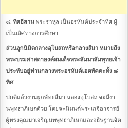
๘.
ทิศอีสาน
พระราหุล เป็นอรหันต์ประจำทิศ ผู้
เป็นเลิศทางการศึกษา
ส่วนลูกนิมิตกลางอุโบสถหรือกลางสีมา หมายถึง
พระบรมศาสดาองค์สมเด็จพระสัมมาสัมพุทธเจ้า
ประทับอยู่ท่านกลางพระอรหันต์เอตทัคคะทั้ง ๘
ทิศ
ปกติแล้วงานผูกพัทธสีมา ฉลองอุโบสถ จะมีงา
นพุทธาภิเษกด้วย โดยจะนิมนต์พระเกจิอาจารย์
ผู้ทรงคุณมาเจริญบทพุทธาภิเษกและอธิษฐานจิต