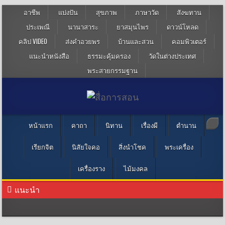
อาชีพ
แบ่งปัน
สุขภาพ
ภาษาวัด
สังฆทาน
ประเพณี
นานาสาระ
ยาสมุนไพร
ดาวน์โหลด
คลิป VIDEO
ส่งคำอวยพร
บ้านและสวน
คอมพิวเตอร์
แนะนำหนังสือ
ธรรมะคุ้มครอง
วัดในต่างประเทศ
พระสายกรรมฐาน
หน้าแรก
คาถา
นิทาน
เรื่องผี
ตำนาน
เรียกจิต
นิสัยใจคอ
สิ่งนำโชค
พระเครื่อง
เครื่องราง
ไม้มงคล
แนะนำ