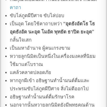
คาถา
ขับไล่ภูตผีปีศาจ ขับไล่ปอบ
เป็นอุด โดยใช้คาถาบทว่า
“อุดธังอัดโธ โธ
อุดธังอัด นะอุด โมอัด พุทยัด ธาปิด ยะอุด”
กลั้นใจเสก
เป็นมหาอำนาจ ผู้คนเกรงขาม
หวายลูกนิมิตเป็นหนึ่งในเครื่องมงคลที่นิยม
ใช้มาแต่โบราณ
แคล้วคลาดปลอดภัย
หากถูกผีเข้า อธิษฐานทำน้ำมนต์ดื่มและ
ประพรมขับไล่ภูตผีปีศาจ สิ่งไม่ดีออกไป
อธิษฐานทำน้ำมนต์ดื่มรักษาโรค
นอกจากนั้นหวายลูกนิมิตยังมีพุทธคุณด้าน