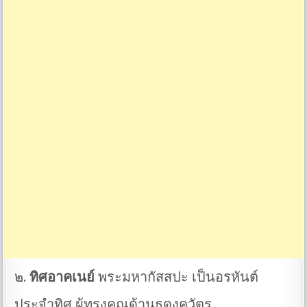
๒.
ทิศอาคเนย์
พระมหากัสสปะ เป็นอรหันต์
ประจำทิศ ผู้ทรงคุณด้านธุดงควัตร