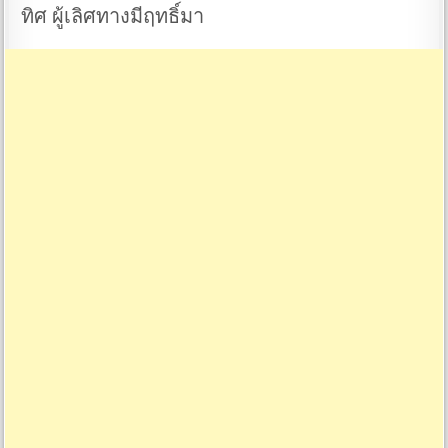
ทิศ ผู้เลิศทางมีฤทธิ์มา