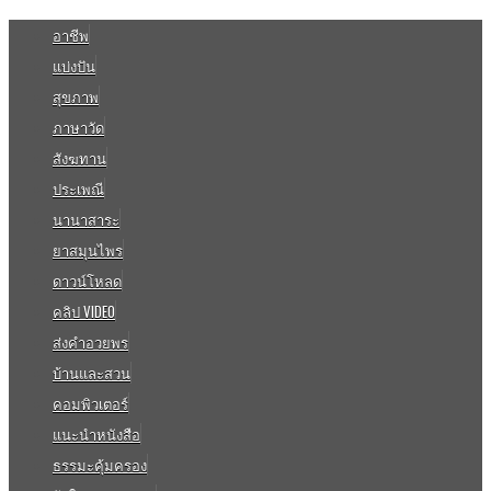
อาชีพ
แบ่งปัน
สุขภาพ
ภาษาวัด
สังฆทาน
ประเพณี
นานาสาระ
ยาสมุนไพร
ดาวน์โหลด
คลิป VIDEO
ส่งคำอวยพร
บ้านและสวน
คอมพิวเตอร์
แนะนำหนังสือ
ธรรมะคุ้มครอง