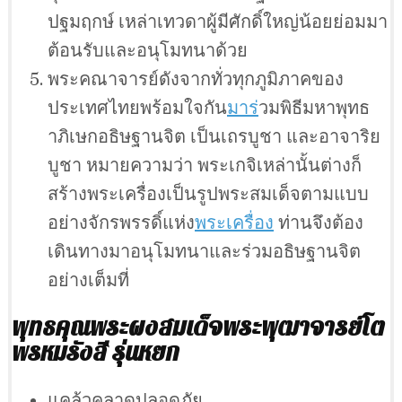
ปฐมฤกษ์ เหล่าเทวดาผู้มีศักดิ์ใหญ่น้อยย่อมมา
ต้อนรับและอนุโมทนาด้วย
พระคณาจารย์ดังจากทั่วทุกภูมิภาคของ
ประเทศไทยพร้อมใจกัน
มาร
่วมพิธีมหาพุทธ
าภิเษกอธิษฐานจิต เป็นเถรบูชา และอาจาริย
บูชา หมายความว่า พระเกจิเหล่านั้นต่างก็
สร้างพระเครื่องเป็นรูปพระสมเด็จตามแบบ
อย่างจักรพรรดิ์แห่ง
พระเครื่อง
ท่านจึงต้อง
เดินทางมาอนุโมทนาและร่วมอธิษฐานจิต
อย่างเต็มที่
พุทธคุณพระผงสมเด็จพระพุฒาจารย์โต
พรหมรังสี รุ่นหยก
แคล้วคลาดปลอดภัย