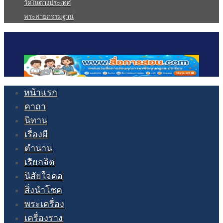
วัดในต่างประเทศ
พระสายกรรมฐาน
หน้าแรก
คาถา
นิทาน
เรื่องผี
ตำนาน
เรียกจิต
นิสัยใจคอ
สิ่งนำโชค
พระเครื่อง
เครื่องราง