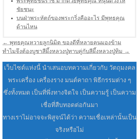
พระพุทธชินราช มากด้วยพุทธคุณ หนุนดวงให้
ชัยชนะ
บนฝ่าพระหัตถ์ของพระกริ่งคืออะไร มีพุทธคุณ
ด้านไหน
แนะแนว
← พุทธคุณหวายลูกนิมิต ของดีที่หลายคนมองข้าม
เรื่อง
ทำไมจึงต้องบูชาสีผึ้งหลวงปู่ทาบคู่กับสีผึ้งหลวงปู่ทิม →
เว็บไซต์แห่งนี้ นำเสนอบทความเกี่ยวกับ วัตถุมงคล
พระเครื่อง เครื่องราง มนต์คาถา พิธีกรรมต่าง ๆ
ซึ่งทั้งหมด เป็นที่พึ่งทางจิตใจ เป็นความรู้ เป็นความ
เชื่อที่สืบทอดต่อกันมา
ทางเราไม่อาจจะพิสูจน์ได้ว่า ความเชื่อเหล่านั้นเป็น
จริงหรือไม่