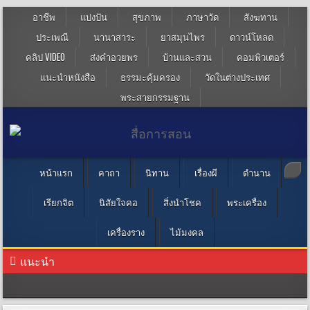
อาชีพ
แบ่งปัน
สุขภาพ
ภาษาวัด
สังฆทาน
ประเพณี
นานาสาระ
ยาสมุนไพร
ดาวน์โหลด
คลิป VIDEO
ส่งคำอวยพร
บ้านและสวน
คอมพิวเตอร์
แนะนำหนังสือ
ธรรมะคุ้มครอง
วัดในต่างประเทศ
พระสายกรรมฐาน
หน้าแรก
คาถา
นิทาน
เรื่องผี
ตำนาน
เรียกจิต
นิสัยใจคอ
สิ่งนำโชค
พระเครื่อง
เครื่องราง
ไม้มงคล
แนะนำ