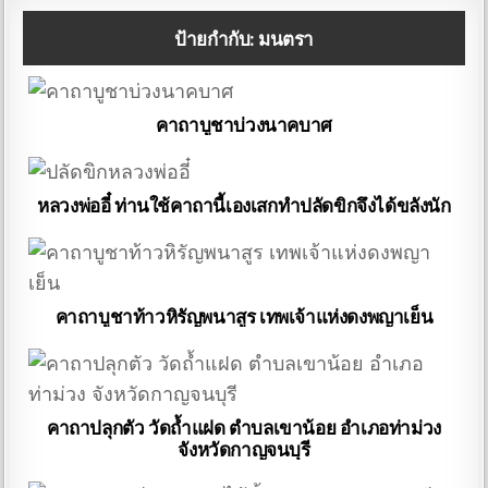
ป้ายกำกับ:
มนตรา
คาถาบูชาบ่วงนาคบาศ
หลวงพ่ออี๋ ท่านใช้คาถานี้เองเสกทำปลัดขิกจึงได้ขลังนัก
คาถาบูชาท้าวหิรัญพนาสูร เทพเจ้าแห่งดงพญาเย็น
คาถาปลุกตัว วัดถ้ำแฝด ตําบลเขาน้อย อําเภอท่าม่วง
จังหวัดกาญจนบุรี