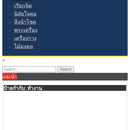
เรียกจิต
นิสัยใจคอ
สิ่งนำโชค
พระเครื่อง
เครื่องราง
ไม้มงคล
×
Search
แนะนำ
for:
ป้ายกำกับ:
ทำงาน