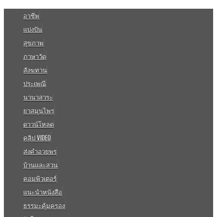
อาชีพ
แบ่งปัน
สุขภาพ
ภาษาวัด
สังฆทาน
ประเพณี
นานาสาระ
ยาสมุนไพร
ดาวน์โหลด
คลิป VIDEO
ส่งคำอวยพร
บ้านและสวน
คอมพิวเตอร์
แนะนำหนังสือ
ธรรมะคุ้มครอง