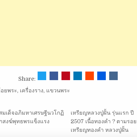
Share:
้อยพระ
,
เครื่องราง
,
แขวนพระ
มเด็จอภิมหาเศรษฐีนวโกฏิ
เหรียญหลวงปู่ฝั้น รุ่นแรก ปี
ักสงฆ์พุทธพรแข็งแรง
2507 เนื้อทองคำ ? ตามรอย
เหรียญทองคำ หลวงปู่ฝั้น