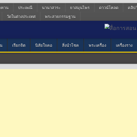
ฆทาน
ประเพณี
นานาสาระ
ยาสมุนไพร
ดาวน์โหลด
คลิป 
วัดในต่างประเทศ
พระสายกรรมฐาน
น
เรียกจิต
นิสัยใจคอ
สิ่งนำโชค
พระเครื่อง
เครื่องราง