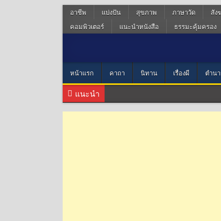
อาชีพ
แบ่งปัน
สุขภาพ
ภาษาวัด
สัง
คอมพิวเตอร์
แนะนำหนังสือ
ธรรมะคุ้มครอง
หน้าแรก
คาถา
นิทาน
เรื่องผี
ตำนา
แนะนำ