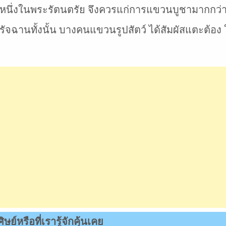
หนึ่งในพระรัตนตรัย จึงควรแก่การแขวนบูชามากกว่ารู
์เดรัจฉานทั้งนั้น บางคนแขวนรูปสัตว์ ได้สัมผัสแตะต้อง
ย์หรือที่เรารู้จักคุ้นเคย