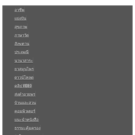
อาชีพ
แบ่งปัน
สุขภาพ
ภาษาวัด
สังฆทาน
ประเพณี
นานาสาระ
ยาสมุนไพร
ดาวน์โหลด
คลิป VIDEO
ส่งคำอวยพร
บ้านและสวน
คอมพิวเตอร์
แนะนำหนังสือ
ธรรมะคุ้มครอง