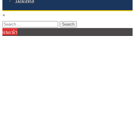
ไม้มงคล
×
Search
แนะนำ
for: