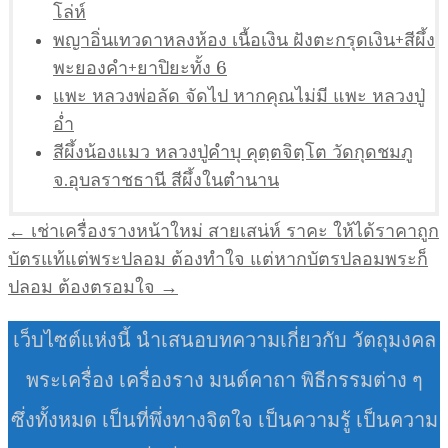
โล่ห์
พญาอิ่นเทวดาหลงห้อง เนื้อเงิน ฝังตะกรุดเงิน+สีผึ้ง
พะยองคำ+ยาปิยะทั้ง 6
แพะ หลวงพ่อลัด จัดไป หากคุณไม่มี แพะ หลวงปู่
อ่ำ
สีผึ้งน้องแมว หลวงปู่คำบุ คุตฺตจิตฺโต วัดกุดชมภู
จ.อุบลราชธานี สีผึ้งในตำนาน
แนะแนว
← เช่าเครื่องรางหน้าใหม่ สายเสน่ห์ ราคะ ให้ได้ราคาถูก
เรื่อง
บัตรแท้แต่พระปลอม ต้องทำใจ แต่หากบัตรปลอมพระก็
ปลอม ต้องตรอมใจ →
เว็บไซต์แห่งนี้ นำเสนอบทความเกี่ยวกับ วัตถุมงคล
พระเครื่อง เครื่องราง มนต์คาถา พิธีกรรมต่าง ๆ
ซึ่งทั้งหมด เป็นที่พึ่งทางจิตใจ เป็นความรู้ เป็นความ