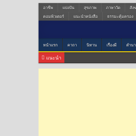
อาชีพ
แบ่งปัน
สุขภาพ
ภาษาวัด
สัง
คอมพิวเตอร์
แนะนำหนังสือ
ธรรมะคุ้มครอง
หน้าแรก
คาถา
นิทาน
เรื่องผี
ตำนา
แนะนำ