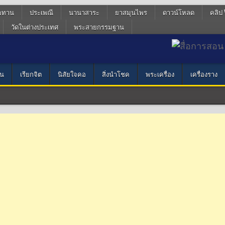
ฆทาน
ประเพณี
นานาสาระ
ยาสมุนไพร
ดาวน์โหลด
คลิป 
วัดในต่างประเทศ
พระสายกรรมฐาน
น
เรียกจิต
นิสัยใจคอ
สิ่งนำโชค
พระเครื่อง
เครื่องราง