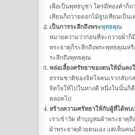
เพื่อเป็นพุทธบูชา ใครมีทองคำก็ถ
เทียนก็ถวายดอกไม้ธูปเทียนเป็นเค
เป็นการระลึกถึงพระ
พุทธคุณ
หมายความว่าก่อนที่จะถวายผ้าก็มี
พระธาตุก็ระลึกถึงพระพุทธคุณห
ระลึกถึงพุทธคุณ
หล่อเลี้ยงศรัทธาของตนให้มั่น
ธรรมชาติของจิตใจคนเรากลับกลอกไป
จิตใจให้ไปในทางดี หนึ่งในนั้นก็
ตลอดไป
สร้างความศรัทธาให้กับผู้ที่ได้พบเ
เราเข้าวัด ทำบุญห่มผ้าพระธาตุถื
ผ้าพระธาตุด้วยตนเอง แต่เห็นคนอื