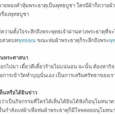
วายทองคำหุ้มพระธาตุเป็นพุทธบูชา ใครมีผ้าก็ถวายผ้
รื่องพุทธบูชา
ความตั้งใจระลึกถึงพระพุทธเจ้าผ่านทางพระธาตุที่จะไป
รือสวดบท
พุทธคุณ
ขณะห่มผ้าพระธาตุก็ระลึกถึงพระ
พุ
คงในพระศาสนา
มา เดี๋ยวดีเดี๋ยวร้ายไม่แน่นอน ฉะนั้น ต้องหากิจกรร
คือการเข้าวัดทำบุญนั่นเอง เป็นการเสริมศรัทธาของเ
ห็นหรือได้ยินข่าว
อว่าเป็นกิจกรรมที่ใครได้เห็นได้ยินได้ฟังก็อนุโมทน
่นกำลังแห่ผ้าเพื่อห่มผ้าพระธาตุก็มีใจพลอยอนุโมทนาส