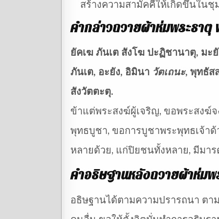
สร้างความสามัคคีให้เกิดขึ้นในชุ
คำกล่าวถวายผ้าห่มพระธาตุ พ
ยัคเฆ ภันเต สังโฆ ปะฏิชานาตุ, มะยัง
ภันเต, อะยัง, อิมินา
วัตเถนะ
, พุทธั
สังวัตตะตุ.
ข้าแต่พระสงฆ์ผู้เจริญ, ขอพระสงฆ์จง
พุทธบูชา, ขอการบูชาพระพุทธเจ้าด้วย
หลายด้วย, แก่ปิยชนทั้งหลาย, มีม
คำอธิษฐานหลังถวายผ้าห่มพร
อธิษฐานได้ตามความปรารถนา ตามเ