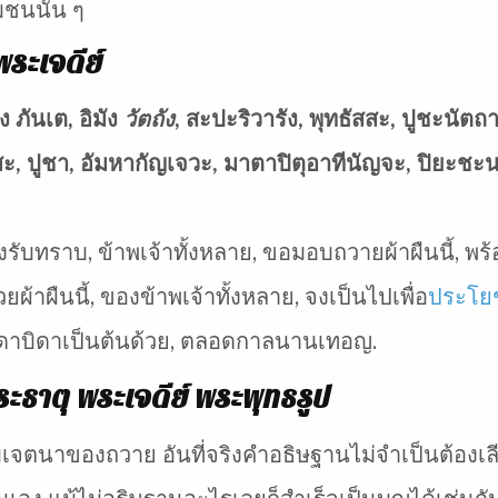
มชนนั้น ๆ
ระเจดีย์
 ภันเต, อิมัง
วัตถัง
, สะปะริวารัง, พุทธัสสะ, ปูชะนัตถ
สสะ, ปูชา, อัมหากัญเจวะ, มาตาปิตุอาทีนัญจะ, ปิยะชะนา
รับทราบ, ข้าพเจ้าทั้งหลาย, ขอมอบถวายผ้าผืนนี้, พร้อ
ผ้าผืนนี้, ของข้าพเจ้าทั้งหลาย, จงเป็นไปเพื่อ
ประโย
ารดาบิดาเป็นต้นด้วย, ตลอดกาลนานเทอญ.
ะธาตุ พระเจดีย์
พระพุทธรูป
จตนาของถวาย อันที่จริงคำอธิษฐานไม่จำเป็นต้องเ