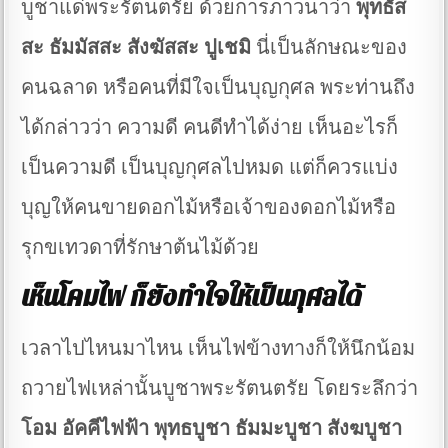
บูชาแด่พระรัตนตรัย ด้วยการภาวนาว่า
พุทธัส
สะ ธัมมัสสะ สังฆัสสะ ปูเชมิ
นี่เป็นลักษณะของ
คนฉลาด หรือคนที่มีใจเป็นบุญกุศล พระท่านถึง
ได้กล่าวว่า ความดี คนดีทำได้ง่าย เห็นอะไรก็
เป็นความดี เป็นบุญกุศลไปหมด แต่ก็ควรแบ่ง
บุญให้คนขายดอกไม้หรือเจ้าของดอกไม้หรือ
รุกขเทวดาที่รักษาต้นไม้ด้วย
เห็นโคมไฟ ก็ยังทำใจให้เป็นกุศลได้
เวลาไปไหนมาไหน เห็นไฟข้างทางก็ให้นึกน้อม
ถวายไฟเหล่านั้นบูชาพระรัตนตรัย โดยระลึกว่า
โอม อัคคีไฟฟ้า พุทธบูชา ธัมมะบูชา สังฆบูชา