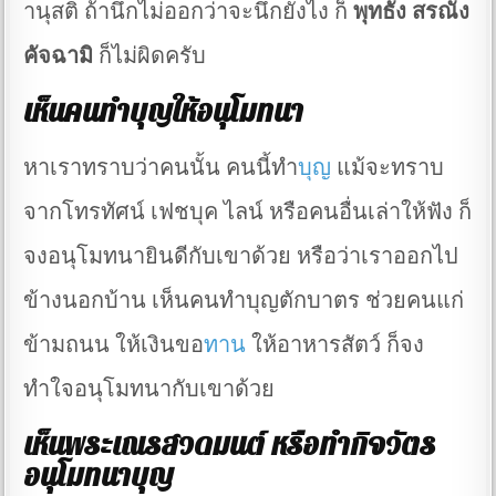
านุสติ ถ้านึกไม่ออกว่าจะนึกยังไง ก็
พุทธัง สรณัง
คัจฉามิ
ก็ไม่ผิดครับ
เห็นคนทำบุญให้อนุโมทนา
หาเราทราบว่าคนนั้น คนนี้ทำ
บุญ
แม้จะทราบ
จากโทรทัศน์ เฟชบุค ไลน์ หรือคนอื่นเล่าให้ฟัง ก็
จงอนุโมทนายินดีกับเขาด้วย หรือว่าเราออกไป
ข้างนอกบ้าน เห็นคนทำบุญตักบาตร ช่วยคนแก่
ข้ามถนน ให้เงินขอ
ทาน
ให้อาหารสัตว์ ก็จง
ทำใจอนุโมทนากับเขาด้วย
เห็นพระเณรสวดมนต์ หรือทำกิจวัตร
อนุโมทนาบุญ