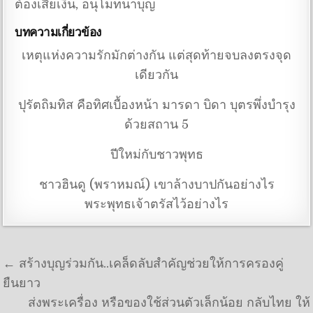
ต้องเสียเงิน
,
อนุโมทนาบุญ
บทความเกี่ยวข้อง
เหตุแห่งความรักมักต่างกัน แต่สุดท้ายจบลงตรงจุด
เดียวกัน
ปุรัตถิมทิส คือทิศเบื้องหน้า มารดา บิดา บุตรพึ่งบำรุง
ด้วยสถาน 5
ปีใหม่กับชาวพุทธ
ชาวฮินดู (พราหมณ์) เขาล้างบาปกันอย่างไร
พระพุทธเจ้าตรัสไว้อย่างไร
แนะแนวเรื่อง
← สร้างบุญร่วมกัน..เคล็ดลับสำคัญช่วยให้การครองคู่
ยืนยาว
ส่งพระเครื่อง หรือของใช้ส่วนตัวเล็กน้อย กลับไทย ให้