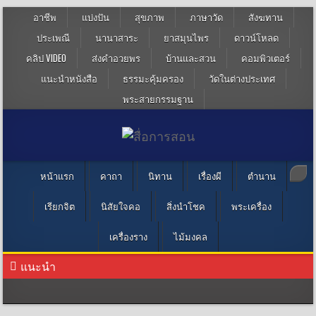
อาชีพ
แบ่งปัน
สุขภาพ
ภาษาวัด
สังฆทาน
ประเพณี
นานาสาระ
ยาสมุนไพร
ดาวน์โหลด
คลิป VIDEO
ส่งคำอวยพร
บ้านและสวน
คอมพิวเตอร์
แนะนำหนังสือ
ธรรมะคุ้มครอง
วัดในต่างประเทศ
พระสายกรรมฐาน
หน้าแรก
คาถา
นิทาน
เรื่องผี
ตำนาน
เรียกจิต
นิสัยใจคอ
สิ่งนำโชค
พระเครื่อง
เครื่องราง
ไม้มงคล
แนะนำ