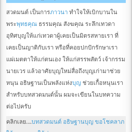
สวดมนต์ เป็นการ
ภาวนา
ทำใจให้เบิกบานใน
พระ
พุทธคุณ
ธรรมคุณ สังฆคุณ ระลึกเทวดา
อุทิศบุญให้แก่เทวดาผู้เคยเป็นมิตรสหายเรา ที่
เคยเป็นญาติกับเรา หรือที่คอยปกปักรักษาเรา
แผ่เมตตาให้แก่ตนเอง ให้แก่สรรพสัตว์ เจ้ากรรม
นายเวร แล้วอาศัยบุญใหม่สื่อถึงบุญเก่ามาช่วย
หนุน อธิษฐานเป็นพลังแห่ง
บุญ
ช่วยเกื้อหนุนเรา
สำหรับบทสวดมนต์นั้น ผมจะเขียนในบทความ
ต่อไปครับ
คลิกเลย….
บทสวดมนต์ อธิษฐานบุญ ขอโชคลาภ