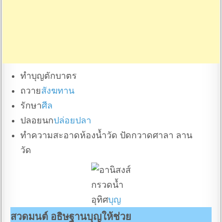
ทำบุญตักบาตร
ถวาย
สังฆทาน
รักษา
ศีล
ปลอยนก
ปล่อยปลา
ทำความสะอาดห้องน้ำวัด ปัดกวาดศาลา ลาน
วัด
กรวดน้ำ
อุทิศ
บุญ
สวดมนต์ อธิษฐานบุญให้ช่วย