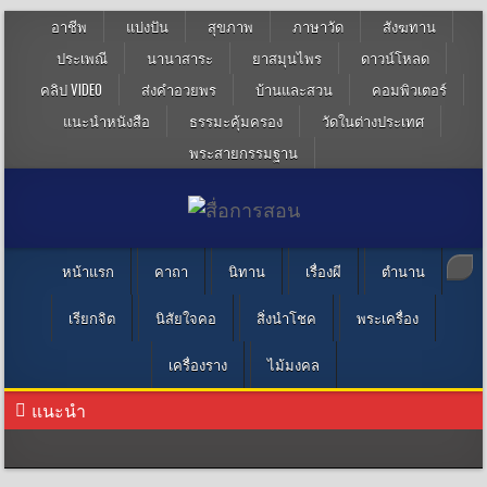
อาชีพ
แบ่งปัน
สุขภาพ
ภาษาวัด
สังฆทาน
ประเพณี
นานาสาระ
ยาสมุนไพร
ดาวน์โหลด
คลิป VIDEO
ส่งคำอวยพร
บ้านและสวน
คอมพิวเตอร์
แนะนำหนังสือ
ธรรมะคุ้มครอง
วัดในต่างประเทศ
พระสายกรรมฐาน
หน้าแรก
คาถา
นิทาน
เรื่องผี
ตำนาน
เรียกจิต
นิสัยใจคอ
สิ่งนำโชค
พระเครื่อง
เครื่องราง
ไม้มงคล
แนะนำ