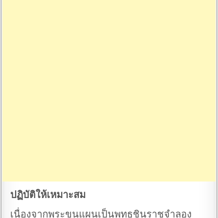
ปฏิบัติให้เหมาะสม
เนื่องจากพระขุนแผนเป็นพุทธชินราชจำลอง