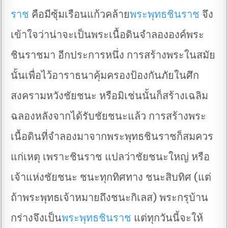
ราช
คือมีซุ้มเรือนแก้วคล้าย
พระพุทธชินราช
จึง
เข้าใจว่าน่าจะเป็นพระเนื้อดินจำลององค์พระ
ชินราชมา อีกประการหนึ่ง การสร้างพระในสมัย
นั้นเพื่อไว้อาราธนาคุ้มครองป้องกันภัยในศึก
สงครามหวังชัยชนะ หรือมิเช่นนั้นก็สร้างเฉลิม
ฉลองหลังจากได้รับชัยชนะแล้ว การสร้างพระ
เนื้อดินที่จำลองมาจากพระพุทธชินราชก็สมควร
แก่เหตุ เพราะชินราช แปลว่าชัยชนะใหญ่ หรือ
เจ้าแห่งชัยชนะ ชนะทุกทิศทาง ชนะสิบทิศ (แต่
ถ้าพระพุทธเจ้าหมายถึงชนะกิเลส) พระกรุบ้าน
กร่างจึงเป็น
พระพุทธชินราช
แต่ทุกวันนี้จะให้