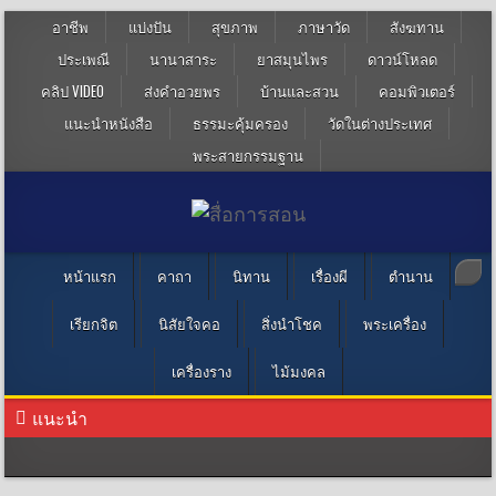
อาชีพ
แบ่งปัน
สุขภาพ
ภาษาวัด
สังฆทาน
ประเพณี
นานาสาระ
ยาสมุนไพร
ดาวน์โหลด
คลิป VIDEO
ส่งคำอวยพร
บ้านและสวน
คอมพิวเตอร์
แนะนำหนังสือ
ธรรมะคุ้มครอง
วัดในต่างประเทศ
พระสายกรรมฐาน
หน้าแรก
คาถา
นิทาน
เรื่องผี
ตำนาน
เรียกจิต
นิสัยใจคอ
สิ่งนำโชค
พระเครื่อง
เครื่องราง
ไม้มงคล
แนะนำ