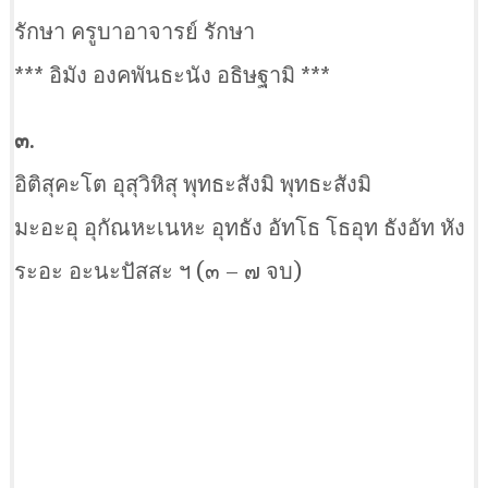
รักษา ครูบาอาจารย์ รักษา
*** อิมัง องคพันธะนัง อธิษฐามิ ***
๓.
อิติสุคะโต อุสุวิหิสุ พุทธะสังมิ พุทธะสังมิ
มะอะอุ อุกัณหะเนหะ อุทธัง อัทโธ โธอุท ธังอัท หัง
ระอะ อะนะปัสสะ ฯ (๓ – ๗ จบ)