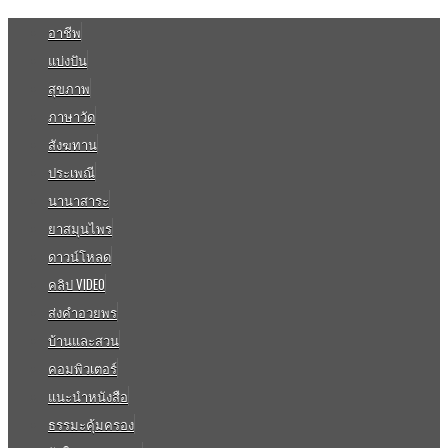
อาชีพ
แบ่งปัน
สุขภาพ
ภาษาวัด
สังฆทาน
ประเพณี
นานาสาระ
ยาสมุนไพร
ดาวน์โหลด
คลิป VIDEO
ส่งคำอวยพร
บ้านและสวน
คอมพิวเตอร์
แนะนำหนังสือ
ธรรมะคุ้มครอง