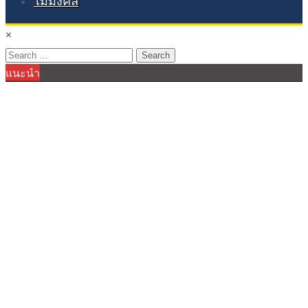
ไม้มงคล
×
Search
แนะนำ
for: