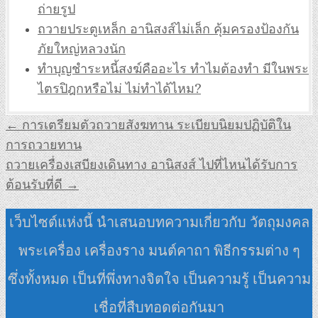
ถ่ายรูป
ถวายประตูเหล็ก อานิสงส์ไม่เล็ก คุ้มครองป้องกัน
ภัยใหญ่หลวงนัก
ทำบุญชำระหนี้สงฆ์คืออะไร ทำไมต้องทำ มีในพระ
ไตรปิฎกหรือไม่ ไม่ทำได้ไหม?
แนะแนว
← การเตรียมตัวถวายสังฆทาน ระเบียบนิยมปฏิบัติใน
เรื่อง
การถวายทาน
ถวายเครื่องเสบียงเดินทาง อานิสงส์ ไปที่ไหนได้รับการ
ต้อนรับที่ดี →
เว็บไซต์แห่งนี้ นำเสนอบทความเกี่ยวกับ วัตถุมงคล
พระเครื่อง เครื่องราง มนต์คาถา พิธีกรรมต่าง ๆ
ซึ่งทั้งหมด เป็นที่พึ่งทางจิตใจ เป็นความรู้ เป็นความ
เชื่อที่สืบทอดต่อกันมา