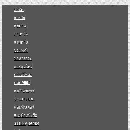
อาชีพ
แบ่งปัน
สุขภาพ
ภาษาวัด
สังฆทาน
ประเพณี
นานาสาระ
ยาสมุนไพร
ดาวน์โหลด
คลิป VIDEO
ส่งคำอวยพร
บ้านและสวน
คอมพิวเตอร์
แนะนำหนังสือ
ธรรมะคุ้มครอง