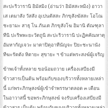
สะปะริวารานิ อิมัสมิง (อ่านว่า อิมัสสะหมิง) อาวา
เส เตมาสัง วัสสัง อุเปนตัสสะ ภิกขุสังฆัสสะ โอโณ
ชะยามะ สาธุ โน ภันเต ภิกขุสังโฆ อิมานิ ตัณฑุลา
ทีนิ ปะริพพะยะวัตถูนิ สะปะริวารานิ ปะฏิคคัณหาตุ
อัมหากัญเจวะ มาตาปิตุอาทีนัญจะ ปิยะชะนานัง
ทีฆะรัตตัง หิตายะ สุขายะ ฯ ข้าแต่พระสงฆ์ผู้เจริญ
ข้าพเจ้าทั้งหลาย ขอน้อมถวาย เครื่องเสบียงมี
ข้าวสารเป็นต้น พร้อมกับของบริวารทั้งหลายเหล่า
นี้ แก่พระภิกษุสงฆ์ผู้เข้าจำพรรษาตลอด ๓ เดือน
ในอาวาสนี้ ขอพระภิกษุสงฆ์ จงรับเครื่องเสบียงมี
ข้าวสาร เป็นต้น พร้อมกับของบริวารทั้งหลายเหล่า