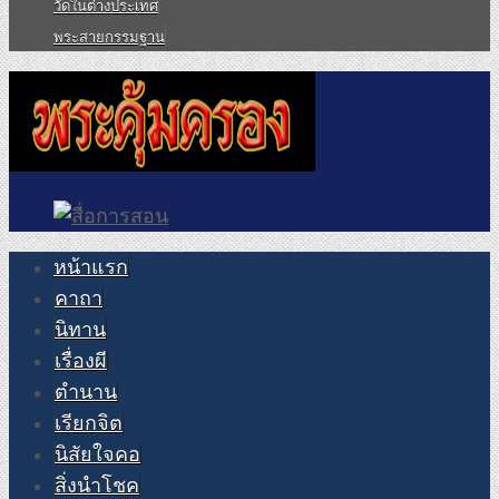
วัดในต่างประเทศ
พระสายกรรมฐาน
หน้าแรก
คาถา
นิทาน
เรื่องผี
ตำนาน
เรียกจิต
นิสัยใจคอ
สิ่งนำโชค