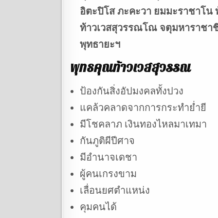
อิตะปิโส ภะคะวา ยมมะราชาโน ท
ท้าวเวสสุวรรณโณ จตุมหาราชาชิก
พุทธายะฯ
พุทธคุณท้าวเวสสุวรรณ
ป้องกันสิ่งอัปมงคลทั้งปวง
แคล้วคลาดจากการกระทำย่ำยี
มีโชคลาภ เงินทองไหลมาเทมา
กันภูติผีปีศาจ
มีอำนาจเดชา
ผู้คนเกรงขาม
เลื่อนยศตำแหน่ง
คุมคนได้