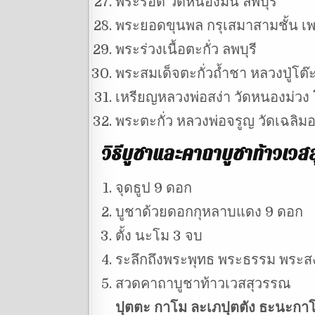
พระรอด วัดหนองมน ลพบุรี
พระยอดขุนพล กรุเสมาสามชั้น เพ
พระร่วงเนื้อตะกั่ว ลพบุรี
พระสมเด็จตะกั่วถ้ำชา หลวงปู่โต๊ะ
เหรียญหลวงพ่อสง่า วัดหนองม่วง
พระตะกั่ว หลวงพ่อจรูญ วัดเฉลิมอ
วิธีบูชาและคาถาบูชาท้าวเว
จุดธูป 9 ดอก
บูชาด้วยดอกกุหลาบแดง 9 ดอก
ตั้ง นะโม 3 จบ
ระลึกถึงพระพุทธ พระธรรม พระสง
สวดคาถาบูชาท้าวเวสสุวรรณ
ปุตตะ กาโม ละเภปุตตัง ธะนะกาโม