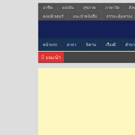
อาชีพ
แบ่งปัน
สุขภาพ
ภาษาวัด
สัง
คอมพิวเตอร์
แนะนำหนังสือ
ธรรมะคุ้มครอง
หน้าแรก
คาถา
นิทาน
เรื่องผี
ตำนา
แนะนำ