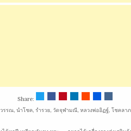
Share:
สุวรรณ
,
นำโชค
,
รำรวย
,
วัดจุฬามณี
,
หลวงพ่ออิฏฐ์
,
โชคลาภ