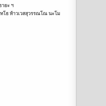
ธายะ ฯ
 พุทโธ ท้าวเวสสุวรรณโณ นะโม