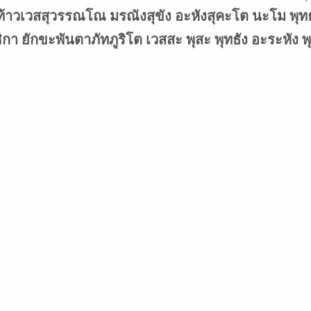
้าวเวสสุวรรณโณ มรณังสุขัง อะหังสุคะโต นะโม พุท
า ยักขะพันตาภัทภูริโต เวสสะ พุสะ พุทธัง อะระหัง