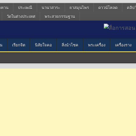
ฆทาน
ประเพณี
นานาสาระ
ยาสมุนไพร
ดาวน์โหลด
คลิป 
วัดในต่างประเทศ
พระสายกรรมฐาน
น
เรียกจิต
นิสัยใจคอ
สิ่งนำโชค
พระเครื่อง
เครื่องราง