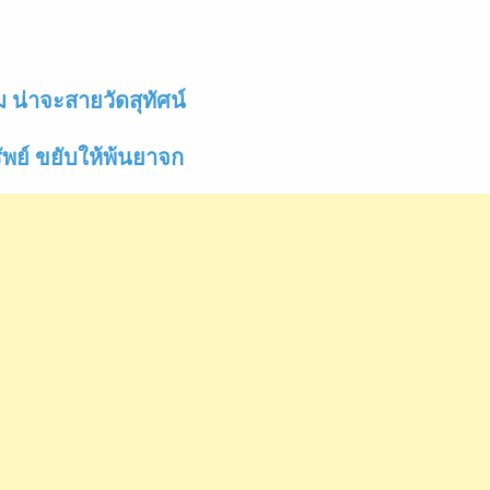
น่าจะสายวัดสุทัศน์
พย์ ขยับให้พ้นยาจก