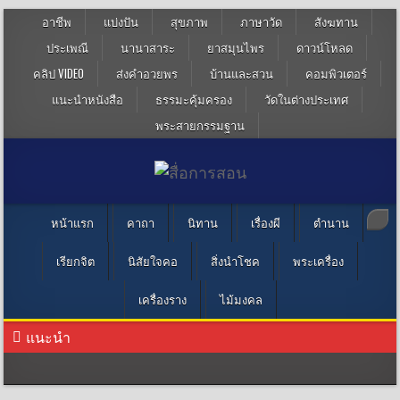
อาชีพ
แบ่งปัน
สุขภาพ
ภาษาวัด
สังฆทาน
ประเพณี
นานาสาระ
ยาสมุนไพร
ดาวน์โหลด
คลิป VIDEO
ส่งคำอวยพร
บ้านและสวน
คอมพิวเตอร์
แนะนำหนังสือ
ธรรมะคุ้มครอง
วัดในต่างประเทศ
พระสายกรรมฐาน
หน้าแรก
คาถา
นิทาน
เรื่องผี
ตำนาน
เรียกจิต
นิสัยใจคอ
สิ่งนำโชค
พระเครื่อง
เครื่องราง
ไม้มงคล
แนะนำ