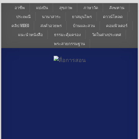
อาชีพ
แบ่งปัน
สุขภาพ
ภาษาวัด
สังฆทาน
ประเพณี
นานาสาระ
ยาสมุนไพร
ดาวน์โหลด
คลิป VIDEO
ส่งคำอวยพร
บ้านและสวน
คอมพิวเตอร์
แนะนำหนังสือ
ธรรมะคุ้มครอง
วัดในต่างประเทศ
พระสายกรรมฐาน