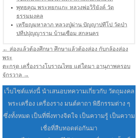
พุทธคุณ พระหยกแกะ หลวงพ่อวิริยังค์ วัด
ธรรมมงคล
เหรียญมหาลาภ หลวงปู่ผ่าน ปัญญาปทีโป วัดป่า
ปทีปปุญญาราม บ้านเซือม สกลนคร
แนะแนว
← ส่องแล้วต้องศึกษา ศึกษาแล้วต้องส่อง กับกล้องส่อง
เรื่อง
พระ
ตะกรุด เครื่องรางโบราณไทย แต่ใดมา อานุภาพครอบ
จักรวาล →
เว็บไซต์แห่งนี้ นำเสนอบทความเกี่ยวกับ วัตถุมงคล
พระเครื่อง เครื่องราง มนต์คาถา พิธีกรรมต่าง ๆ
ซึ่งทั้งหมด เป็นที่พึ่งทางจิตใจ เป็นความรู้ เป็นความ
เชื่อที่สืบทอดต่อกันมา