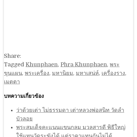
Share:
Tagged
Khunphaen
,
Phra Khunphaen
,
พระ
ขุนแผน
,
พระเครื่อง
,
มหานิยม
,
มหาเสน่ห์
,
เครื่องราง
,
เมตตา
บทความเกี่ยวข้อง
ว่าด้วยเต่า ไม่ธรรมดา เต่าหลวงพ่อสนิท วัดลำ
บัวลอย
พระสมเด็จคะแนนแขนกลม มวลสารดี พิธีใหญ่
ใช้แทนวัดระฆังได้ แต่ราคาแทนกันไม่ได้