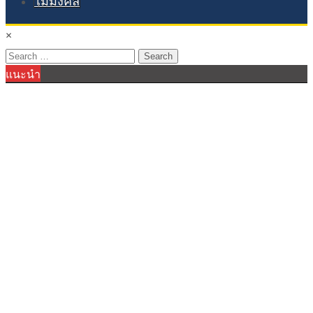
ไม้มงคล
×
Search
แนะนำ
for: