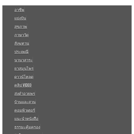
อาชีพ
แบ่งปัน
สุขภาพ
ภาษาวัด
สังฆทาน
ประเพณี
นานาสาระ
ยาสมุนไพร
ดาวน์โหลด
คลิป VIDEO
ส่งคำอวยพร
บ้านและสวน
คอมพิวเตอร์
แนะนำหนังสือ
ธรรมะคุ้มครอง