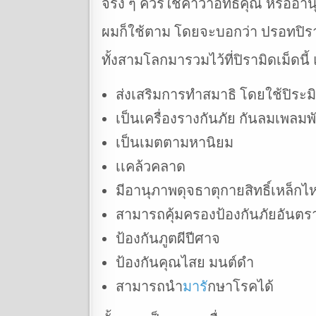
จริง ๆ ควรใช้คำว่าอิทธิคุณ หรือ
ผมก็ใช้ตาม โดยจะบอกว่า ปรอทปิรามิ
ทั้งสามโลกมารวมไว้ที่ปิรามิดเม็ดน
ส่งเสริมการทำสมาธิ โดยใช้ปิระมิด
เป็นเครื่องรางกันภัย กันลมเพลมพ
เป็นเมตตามหานิยม
เเคล้วคลาด
มีอานุภาพดุจธาตุกายสิทธิ์เหล็กไ
สามารถคุ้มครองป้องกันภัยอันตรา
ป้องกันภูตผีปีศาจ
ป้องกันคุณไสย มนต์ดำ
สามารถนำ
มาร
ักษาโรคได้