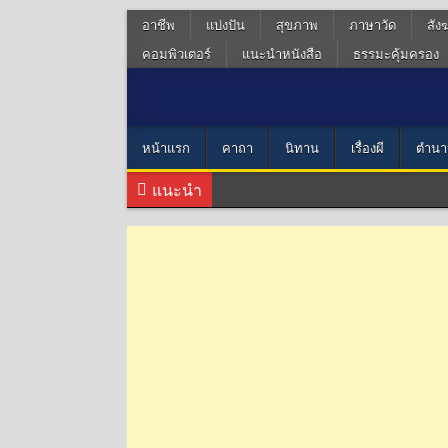
อาชีพ
แบ่งปัน
สุขภาพ
ภาษาวัด
สัง
คอมพิวเตอร์
แนะนำหนังสือ
ธรรมะคุ้มครอง
หน้าแรก
คาถา
นิทาน
เรื่องผี
ตำนา
แนะนำ