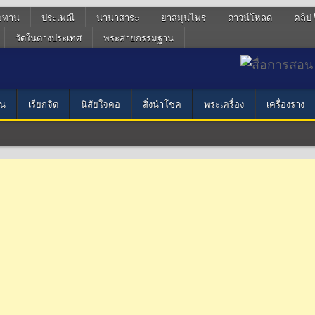
ฆทาน
ประเพณี
นานาสาระ
ยาสมุนไพร
ดาวน์โหลด
คลิป 
วัดในต่างประเทศ
พระสายกรรมฐาน
น
เรียกจิต
นิสัยใจคอ
สิ่งนำโชค
พระเครื่อง
เครื่องราง