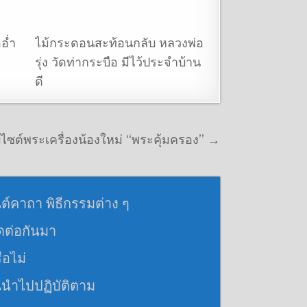
อ่ำ
ไม้กระดอนสะท้อนกลับ หลวงพ่อ
รุ่ง วัดท่ากระบือ มีไว้ประจำบ้าน
ดี
ไซต์พระเครื่องน้องใหม่ “พระคุ้มครอง” →
นต์คาถา พิธีกรรมต่าง ๆ
อดต่อกันมา
ือไม่
นนำไปปฏิบัติตาม