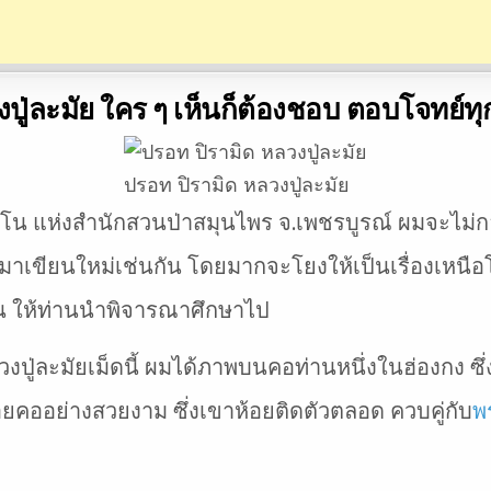
ปู่ละมัย ใคร ๆ เห็นก็ต้องชอบ ตอบโจทย์
ปรอท ปิรามิด หลวงปู่ละมัย
โน แห่งสำนักสวนป่าสมุนไพร จ.เพชรบูรณ์ ผมจะไม่กล่า
 มาเขียนใหม่เช่นกัน โดยมากจะโยงให้เป็นเรื่องเหนือ
ิน ให้ท่านนำพิจารณาศึกษาไป
งปู่ละมัยเม็ดนี้ ผมได้ภาพบนคอท่านหนึ่งในฮ่องกง ซึ่
อยคออย่างสวยงาม ซึ่งเขาห้อยติดตัวตลอด ควบคู่กับ
พ