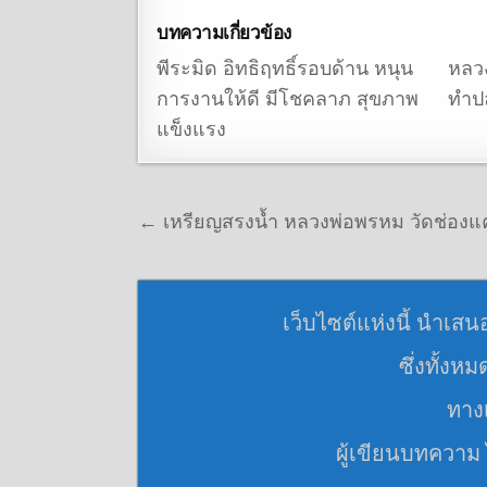
บทความเกี่ยวข้อง
พีระมิด อิทธิฤทธิ์รอบด้าน หนุน
หลวง
การงานให้ดี มีโชคลาภ สุขภาพ
ทำปล
แข็งแรง
แนะแนวเรื่อง
← เหรียญสรงน้ำ หลวงพ่อพรหม วัดช่องแค ปี
เว็บไซต์แห่งนี้ นำเสน
ซึ่งทั้งห
ทางเ
ผู้เขียนบทความ