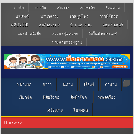
อาชีพ
แบ่งปัน
สุขภาพ
ภาษาวัด
สังฆทาน
ประเพณี
นานาสาระ
ยาสมุนไพร
ดาวน์โหลด
คลิป VIDEO
ส่งคำอวยพร
บ้านและสวน
คอมพิวเตอร์
แนะนำหนังสือ
ธรรมะคุ้มครอง
วัดในต่างประเทศ
พระสายกรรมฐาน
หน้าแรก
คาถา
นิทาน
เรื่องผี
ตำนาน
เรียกจิต
นิสัยใจคอ
สิ่งนำโชค
พระเครื่อง
เครื่องราง
ไม้มงคล
แนะนำ