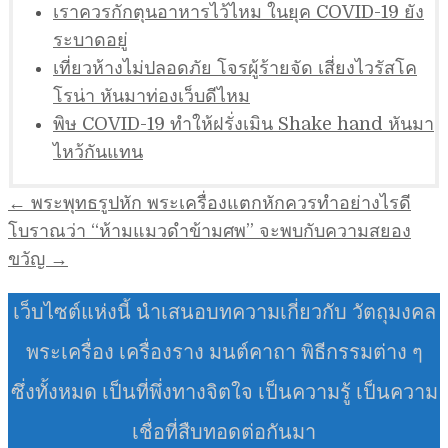
เราควรกักตุนอาหารไว้ไหม ในยุค COVID-19 ยัง
ระบาดอยู่
เที่ยวห้างไม่ปลอดภัย โจรผู้ร้ายจัด เสี่ยงไวรัสโค
โรน่า หันมาท่องเว็บดีไหม
พิษ COVID-19 ทำให้ฝรั่งเมิน Shake hand หันมา
ไหว้กันแทน
แนะแนว
← พระพุทธรูปหัก พระเครื่องแตกหักควรทำอย่างไรดี
เรื่อง
โบราณว่า “ห้ามแมวดำข้ามศพ” จะพบกับความสยอง
ขวัญ →
เว็บไซต์แห่งนี้ นำเสนอบทความเกี่ยวกับ วัตถุมงคล
พระเครื่อง เครื่องราง มนต์คาถา พิธีกรรมต่าง ๆ
ซึ่งทั้งหมด เป็นที่พึ่งทางจิตใจ เป็นความรู้ เป็นความ
เชื่อที่สืบทอดต่อกันมา