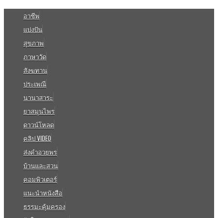
อาชีพ
แบ่งปัน
สุขภาพ
ภาษาวัด
สังฆทาน
ประเพณี
นานาสาระ
ยาสมุนไพร
ดาวน์โหลด
คลิป VIDEO
ส่งคำอวยพร
บ้านและสวน
คอมพิวเตอร์
แนะนำหนังสือ
ธรรมะคุ้มครอง