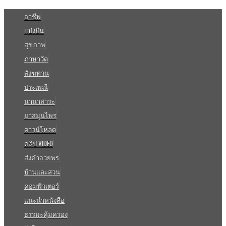
อาชีพ
แบ่งปัน
สุขภาพ
ภาษาวัด
สังฆทาน
ประเพณี
นานาสาระ
ยาสมุนไพร
ดาวน์โหลด
คลิป VIDEO
ส่งคำอวยพร
บ้านและสวน
คอมพิวเตอร์
แนะนำหนังสือ
ธรรมะคุ้มครอง