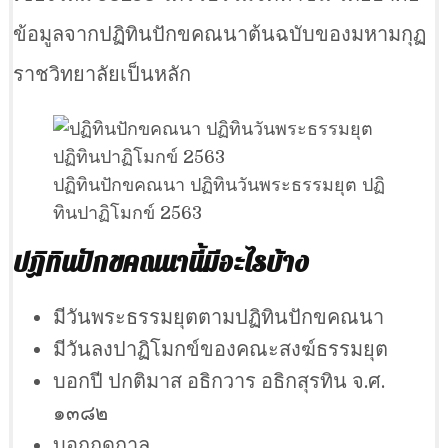
ข้อมูลจากปฏิทินปักขคณนาต้นฉบับของมหามกุฏ
ราชวิทยาลัยเป็นหลัก
ปฏิทินปักขคณนา ปฏิทินวันพระธรรมยุต ปฏิ
ทินปาฏิโมกข์ 2563
ปฏิทินปักขคณนานี้มีอะไรบ้าง
มีวันพระธรรมยุตตามปฏิทินปักขคณนา
มีวันลงปาฏิโมกข์ของคณะสงฆ์ธรรมยุต
บอกปี ปกติมาส อธิกวาร อธิกสุรทิน จ.ศ.
๑๓๘๒
บอกฤดูกาล