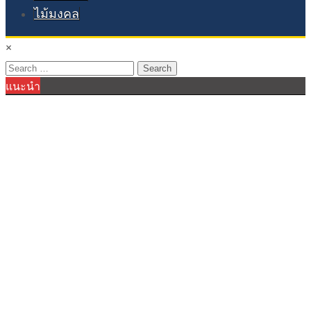
ไม้มงคล
×
Search
แนะนำ
for: