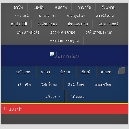
อาชีพ
แบ่งปัน
สุขภาพ
ภาษาวัด
สังฆทาน
ประเพณี
นานาสาระ
ยาสมุนไพร
ดาวน์โหลด
คลิป VIDEO
ส่งคำอวยพร
บ้านและสวน
คอมพิวเตอร์
แนะนำหนังสือ
ธรรมะคุ้มครอง
วัดในต่างประเทศ
พระสายกรรมฐาน
หน้าแรก
คาถา
นิทาน
เรื่องผี
ตำนาน
เรียกจิต
นิสัยใจคอ
สิ่งนำโชค
พระเครื่อง
เครื่องราง
ไม้มงคล
แนะนำ