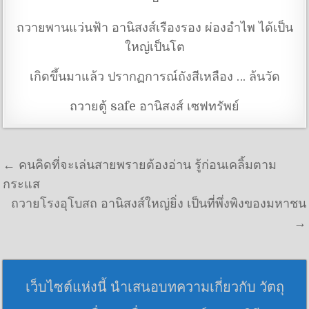
ถวายพานแว่นฟ้า อานิสงส์เรืองรอง ผ่องอำไพ ได้เป็น
ใหญ่เป็นโต
เกิดขึ้นมาแล้ว ปรากฏการณ์ถังสีเหลือง … ล้นวัด
ถวายตู้ safe อานิสงส์ เซฟทรัพย์
แนะแนวเรื่อง
← คนคิดที่จะเล่นสายพรายต้องอ่าน รู้ก่อนเคลิ้มตาม
กระแส
ถวายโรงอุโบสถ อานิสงส์ใหญ่ยิ่ง เป็นที่พึ่งพิงของมหาชน
→
เว็บไซต์แห่งนี้ นำเสนอบทความเกี่ยวกับ วัตถุ