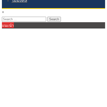
ไม้มงคล
×
Search
แนะนำ
for: