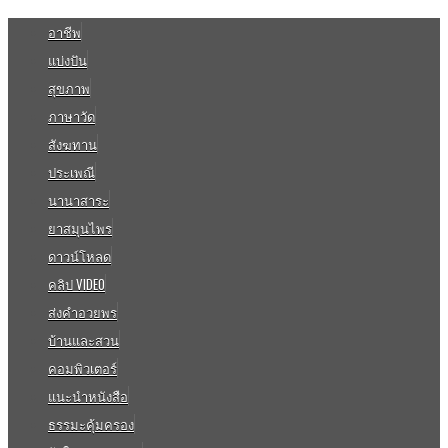
อาชีพ
แบ่งปัน
สุขภาพ
ภาษาวัด
สังฆทาน
ประเพณี
นานาสาระ
ยาสมุนไพร
ดาวน์โหลด
คลิป VIDEO
ส่งคำอวยพร
บ้านและสวน
คอมพิวเตอร์
แนะนำหนังสือ
ธรรมะคุ้มครอง