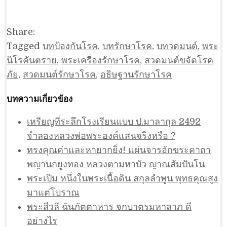
Share:
Tagged
บทป้องกันโรค
,
บทรักษาโรค
,
บทวดมนต์
,
พระ
นิโรคันตราย
,
พระเครื่องรักษาโรค
,
สวดมนต์ขจัดโรค
ภัย
,
สวดมนต์รักษาโรค
,
อธิษฐานรักษาโรค
บทความเกี่ยวข้อง
เหรียญที่ระลึกโรงเรียนแบบ ป.มาลากุล 2492
จำลองหลวงพ่อพระองค์แสนจริงหรือ ?
ทรงคุณค่าและหายากยิ่ง! แผ่นจารอักขระคาถา
พญานกยูงทอง หลวงตามหาบัว ญาณสัมปันโน
พระเปิม หนึ่งในพระเนื้อดิน สกุลลำพูน พุทธคุณสูง
มาแต่โบราณ
พระสีวลี ฉันภัตตาหาร จกบาตรมหาลาภ ดี
อย่างไร