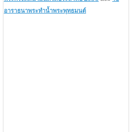
อาราธนาพระทำน้ำพระพุทธมนต์