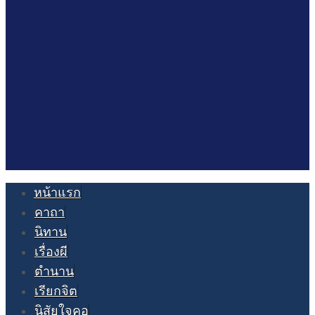
หน้าแรก
คาถา
นิทาน
เรื่องผี
ตำนาน
เรียกจิต
นิสัยใจคอ