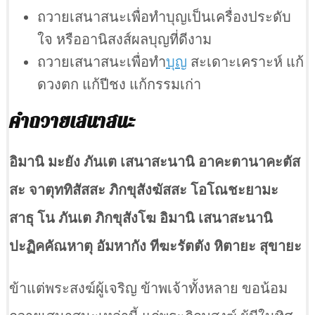
ถวายเสนาสนะเพื่อทำบุญเป็นเครื่องประดับ
ใจ หรืออานิสงส์ผลบุญที่ดีงาม
ถวายเสนาสนะเพื่อทำ
บุญ
สะเดาะเคราะห์ แก้
ดวงตก แก้ปีชง แก้กรรมเก่า
คำถวายเสนาสนะ
อิมานิ มะยัง ภันเต เสนาสะนานิ อาคะตานาคะตัส
สะ จาตุททิสัสสะ ภิกขุสังฆัสสะ โอโณชะยามะ
สาธุ โน ภันเต ภิกขุสังโฆ อิมานิ เสนาสะนานิ
ปะฏิคคัณหาตุ อัมหากัง ทีฆะรัตตัง หิตายะ สุขายะ
ข้าแต่พระสงฆ์ผู้เจริญ ข้าพเจ้าทั้งหลาย ขอน้อม