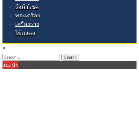
สิ่งนำโชค
พระเครื่อง
เครื่องราง
ไม้มงคล
×
Search
แนะนำ
for: