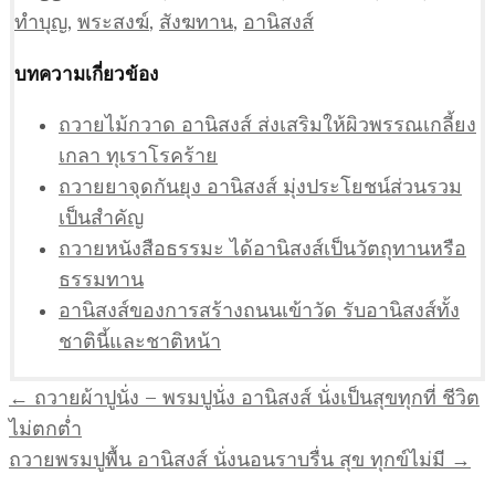
ทำบุญ
,
พระสงฆ์
,
สังฆทาน
,
อานิสงส์
บทความเกี่ยวข้อง
ถวายไม้กวาด อานิสงส์ ส่งเสริมให้ผิวพรรณเกลี้ยง
เกลา ทุเราโรคร้าย
ถวายยาจุดกันยุง อานิสงส์ มุ่งประโยชน์ส่วนรวม
เป็นสำคัญ
ถวายหนังสือธรรมะ ได้อานิสงส์เป็นวัตถุทานหรือ
ธรรมทาน
อานิสงส์ของการสร้างถนนเข้าวัด รับอานิสงส์ทั้ง
ชาตินี้และชาติหน้า
แนะแนว
← ถวายผ้าปูนั่ง – พรมปูนั่ง อานิสงส์ นั่งเป็นสุขทุกที่ ชีวิต
เรื่อง
ไม่ตกต่ำ
ถวายพรมปูพื้น อานิสงส์ นั่งนอนราบรื่น สุข ทุกข์ไม่มี →