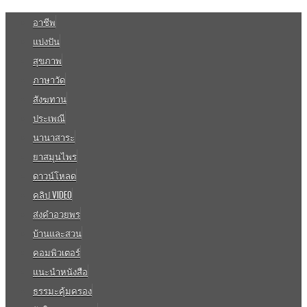
อาชีพ
แบ่งปัน
สุขภาพ
ภาษาวัด
สังฆทาน
ประเพณี
นานาสาระ
ยาสมุนไพร
ดาวน์โหลด
คลิป VIDEO
ส่งคำอวยพร
บ้านและสวน
คอมพิวเตอร์
แนะนำหนังสือ
ธรรมะคุ้มครอง