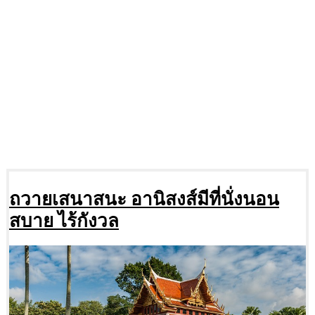
ถวายเสนาสนะ อานิสงส์มีที่นั่งนอน
สบาย ไร้กังวล