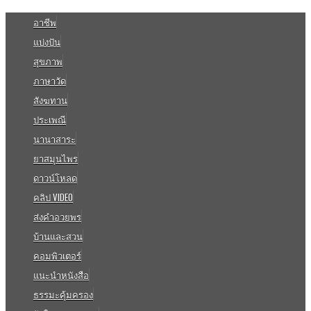
อาชีพ
แบ่งปัน
สุขภาพ
ภาษาวัด
สังฆทาน
ประเพณี
นานาสาระ
ยาสมุนไพร
ดาวน์โหลด
คลิป VIDEO
ส่งคำอวยพร
บ้านและสวน
คอมพิวเตอร์
แนะนำหนังสือ
ธรรมะคุ้มครอง