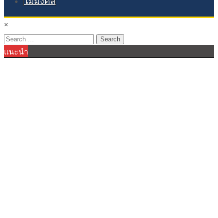
ไม้มงคล
×
Search
แนะนำ
for: