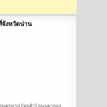
่จังหวัดน่าน
้ครองนครน่าน (หอคำ) ถนนผากอง