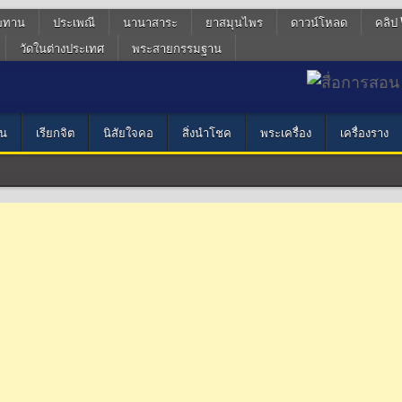
ฆทาน
ประเพณี
นานาสาระ
ยาสมุนไพร
ดาวน์โหลด
คลิป 
วัดในต่างประเทศ
พระสายกรรมฐาน
น
เรียกจิต
นิสัยใจคอ
สิ่งนำโชค
พระเครื่อง
เครื่องราง