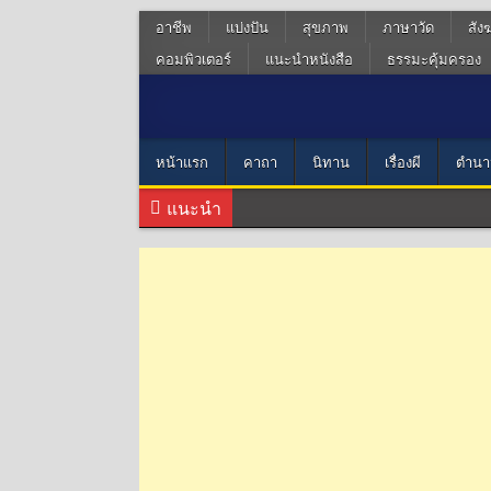
อาชีพ
แบ่งปัน
สุขภาพ
ภาษาวัด
สัง
คอมพิวเตอร์
แนะนำหนังสือ
ธรรมะคุ้มครอง
หน้าแรก
คาถา
นิทาน
เรื่องผี
ตำนา
แนะนำ