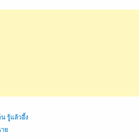
รู้แล้วอึ้ง
นาย