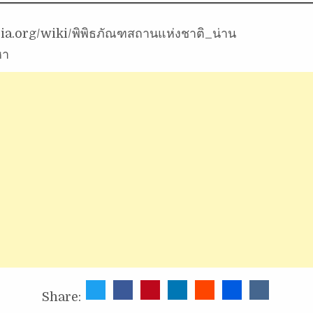
pedia.org/wiki/พิพิธภัณฑสถานแห่งชาติ_น่าน
หา
Share: