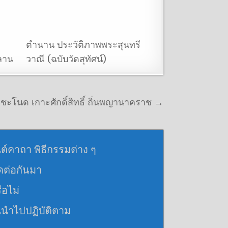
ตำนาน ประวัติภาพพระสุนทรี
ลาน
วาณี (ฉบับวัดสุทัศน์)
ะโนด เกาะศักดิ์สิทธิ์ ถิ่นพญานาคราช →
นต์คาถา พิธีกรรมต่าง ๆ
อดต่อกันมา
ือไม่
นนำไปปฏิบัติตาม