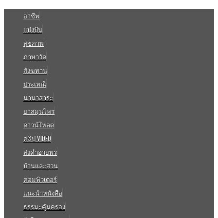
อาชีพ
แบ่งปัน
สุขภาพ
ภาษาวัด
สังฆทาน
ประเพณี
นานาสาระ
ยาสมุนไพร
ดาวน์โหลด
คลิป VIDEO
ส่งคำอวยพร
บ้านและสวน
คอมพิวเตอร์
แนะนำหนังสือ
ธรรมะคุ้มครอง