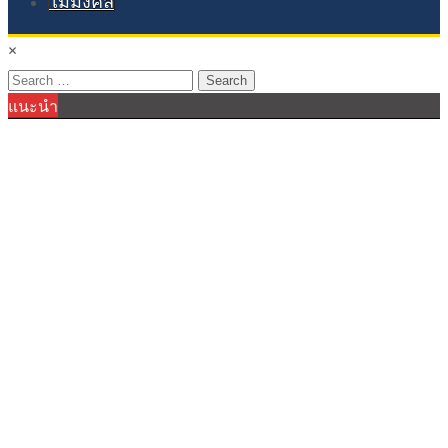
ไม้มงคล
×
Search
แนะนำ
for: