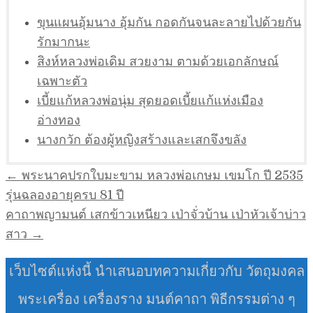
ขุนแผนอุ้มนาง อุ้มกัน กอดกันจนละลายไปด้วยกัน
รักมากนะ
สิงห์หลวงพ่อเดิม สวยงาม ตามด้วยเอกลักษณ์
เฉพาะตัว
เบี้ยแก้หลวงพ่อนุ่ม สุดยอดเบี้ยแก้แห่งเมือง
อ่างทอง
นางกวัก ต้องผู้หญิงสร้างและเสกจึงขลัง
แนะแนว
← พระนาคปรกใบมะขาม หลวงพ่อเกษม เขมโก ปี 2535
เรื่อง
รุ่นฉลองอายุครบ 81 ปี
คาถาพญามนต์ เสกข้าวเหนียว เป่าจั่วบ้าน เป่าหัวเจ้าบ่าว
สาว →
เว็บไซต์แห่งนี้ นำเสนอบทความเกี่ยวกับ วัตถุมงคล
พระเครื่อง เครื่องราง มนต์คาถา พิธีกรรมต่าง ๆ