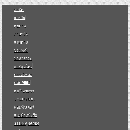
อาชีพ
แบ่งปัน
สุขภาพ
ภาษาวัด
สังฆทาน
ประเพณี
นานาสาระ
ยาสมุนไพร
ดาวน์โหลด
คลิป VIDEO
ส่งคำอวยพร
บ้านและสวน
คอมพิวเตอร์
แนะนำหนังสือ
ธรรมะคุ้มครอง